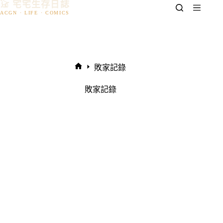
𓃠 宅宅生存日誌
跳
至
主
要
內
容
敗家記錄
首
頁
敗家記錄