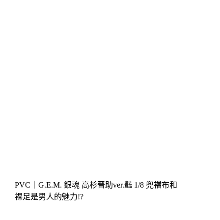
PVC｜G.E.M. 銀魂 高杉晉助ver.豔 1/8 兜襠布和
裸足是男人的魅力!?