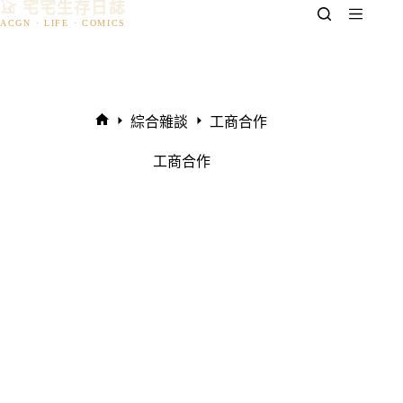
𓃠 宅宅生存日誌
跳
至
主
要
內
容
綜合雜談
工商合作
首
頁
工商合作