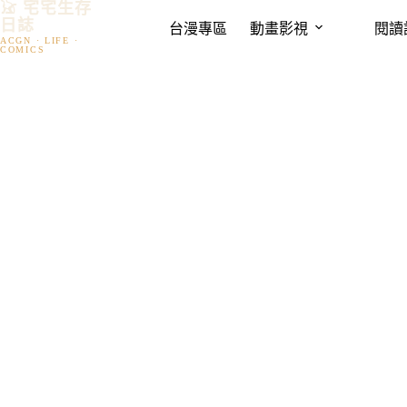
𓃠 宅宅生存
跳
日誌
台漫專區
動畫影視
閱讀
至
主
要
內
容