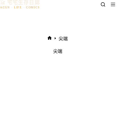
𓃠 宅宅生存日誌
跳
至
主
要
內
容
尖端
首
頁
尖端