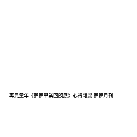
再見童年《夢夢畢業回顧展》心得雜感 夢夢月刊