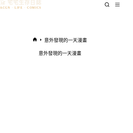
𓃠 宅宅生存日誌
跳
至
主
要
內
容
意外發現的一天漫畫
首
頁
意外發現的一天漫畫