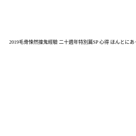
2019毛骨悚然撞鬼經驗 二十週年特別篇SP 心得 ほんとに