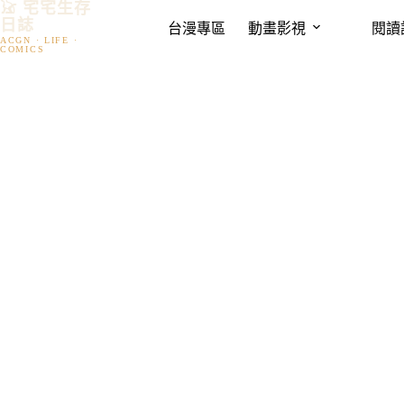
𓃠 宅宅生存
跳
日誌
台漫專區
動畫影視
閱讀
至
主
要
內
容