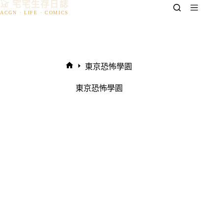
𓃠 宅宅生存日誌
跳
至
主
要
內
容
東京恐怖學園
首
頁
東京恐怖學園