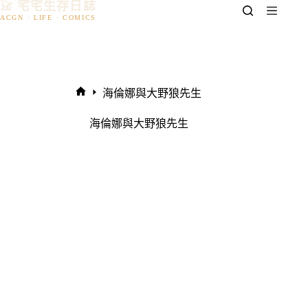
𓃠 宅宅生存日誌
跳
至
主
要
內
容
海倫娜與大野狼先生
首
頁
海倫娜與大野狼先生