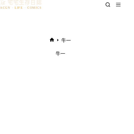
𓃠 宅宅生存日誌
跳
至
主
要
內
容
牛一
首
頁
牛一