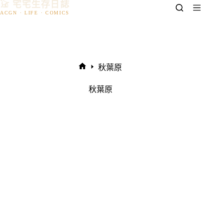
𓃠 宅宅生存日誌
跳
至
主
要
內
容
秋葉原
首
頁
秋葉原