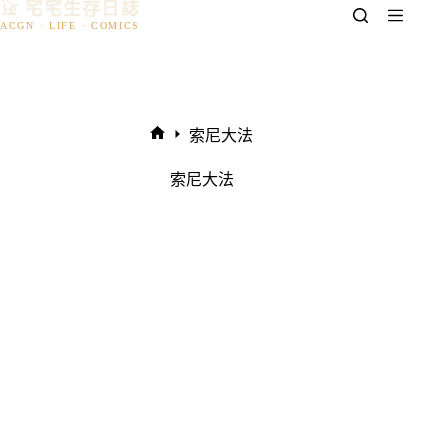
𓃠 宅宅生存日誌
跳
至
主
要
內
容
索尼大法
首
頁
索尼大法