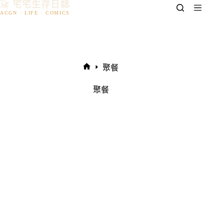
𓃠 宅宅生存日誌
跳
至
主
要
內
容
聚餐
首
頁
聚餐