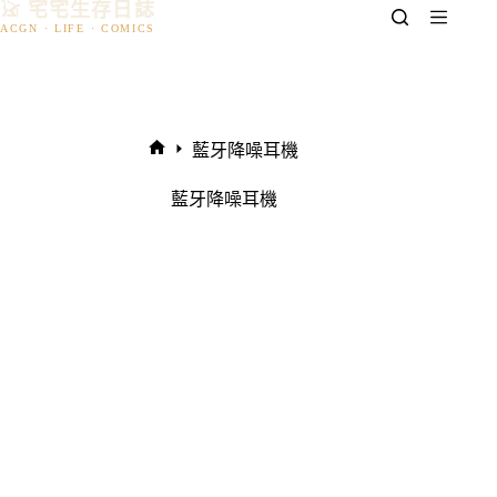
𓃠 宅宅生存日誌
跳
至
主
要
內
容
藍牙降噪耳機
首
頁
藍牙降噪耳機