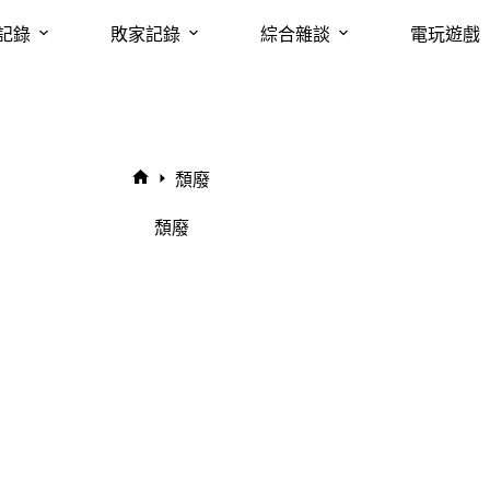
記錄
敗家記錄
綜合雜談
電玩遊戲
頹廢
首
頁
頹廢