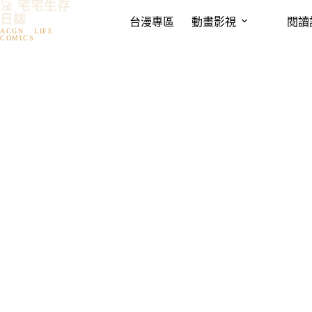
𓃠 宅宅生存
跳
日誌
台漫專區
動畫影視
閱讀
至
主
要
內
容