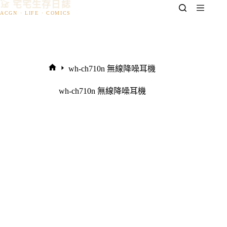
𓃠 宅宅生存日誌
跳
至
主
要
內
容
wh-ch710n 無線降噪耳機
首
頁
wh-ch710n 無線降噪耳機