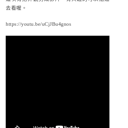
去看喔。
https://youtu.be/uCjJBu4gnos