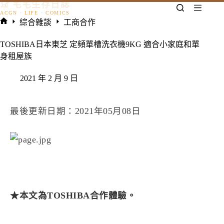
𓃠 宅宅生存日誌
跳
至
綜合雜談
工商合作
主
首
要
頁
TOSHIBA日本東芝 定頻單槽洗衣機9KG 適合小家庭和單
內
身租屋族
容
2021 年 2 月 9 日
最後更新日期：2021年05月08日
★本文為TOSHIBA合作體驗。