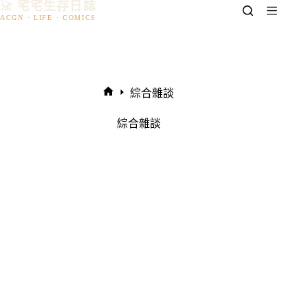
𓃠 宅宅生存日誌
跳
至
主
要
內
容
綜合雜談
首
頁
綜合雜談