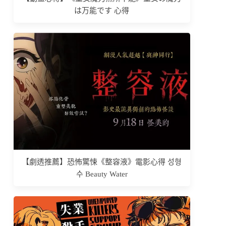
は万能です 心得
【劇透推薦】恐怖驚悚《整容液》電影心得 성형
수 Beauty Water