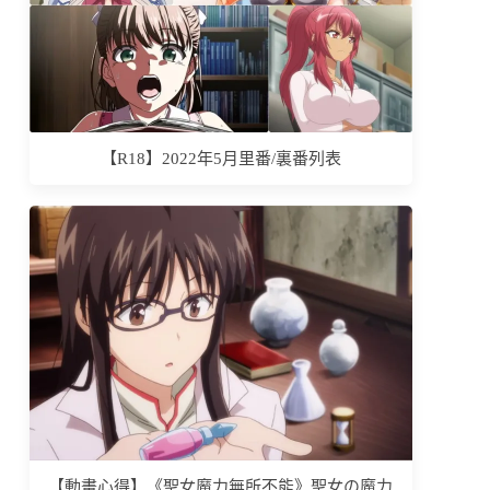
【R18】2022年5月里番/裏番列表
【動畫心得】《聖女魔力無所不能》聖女の魔力