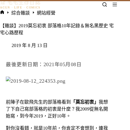
𓃠 宅宅生存日誌
跳
至
綜合雜談
網站經營
主
首
要
頁
【雜談】2019莫忘初衷 部落格10年記錄＆無名黑歷史 宅
內
宅心路歷程
容
2019 年 8 月 13 日
最後更新日期：2021年05月08日
前陣子在歐飛先生的部落格看到
「莫忘初衷」
我想
了下自己寫部落格的初衷是什麼？我2009從無名開
始寫，到今年2019，正好10年。
對你沒看錯，就是10年前，你肯定不會想到，連我