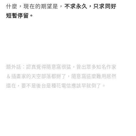
什麼，現在的期望是，
不求永久，只求同好
短暫停留。
題外話：認真覺得隨意窩很猛，曾出眾多知名作家
＆插畫家的天空部落都掰了，隨意窩這麼難用居然
還在，要不是後台是種花電信應該早就倒了。