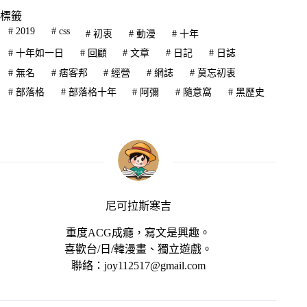
標籤
#
2019
#
css
#
初衷
#
動漫
#
十年
#
十年如一日
#
回顧
#
文章
#
日記
#
日誌
#
無名
#
痞客邦
#
經營
#
網誌
#
莫忘初衷
#
部落格
#
部落格十年
#
阿彌
#
隨意窩
#
黑歷史
尼可拉斯寒吉
重度ACG成癮，寫文是興趣。
喜歡台/日/韓漫畫、獨立遊戲。
聯絡：joy112517@gmail.com