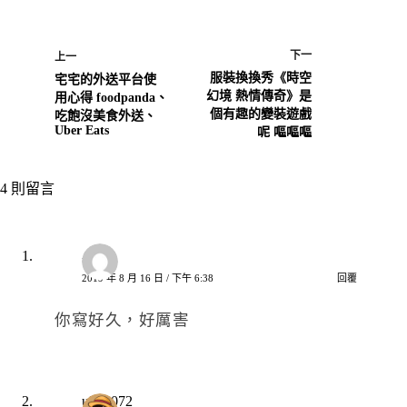
下一
上一
服裝換換秀《時空
宅宅的外送平台使
幻境 熱情傳奇》是
用心得 foodpanda、
個有趣的變裝遊戲
吃飽沒美食外送、
Uber Eats
呢 嘔嘔嘔
4 則留言
小橘
2019 年 8 月 16 日 / 下午 6:38
回覆
你寫好久，好厲害
u750072