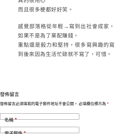
真的很用心
而且很多梗都好好笑。
感覺部落格從年輕→寫到出社會成家，
如果不是為了業配賺錢，
重點還是毅力和堅持，很多寫興趣的寫
到後來因為生活忙碌就不寫了，可惜。
發佈留言
A
發佈留言必須填寫的電子郵件地址不會公開。
必填欄位標示為
*
l
t
*
e
名稱
r
n
*
電子郵件