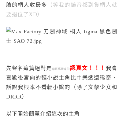
臉的桐人收最多
（等我的鏡音都到貨桐人就
要退位了XD）
認真文！！！
先聲名這篇絕對是
我會
帶惡搞意味的
喜歡後宮向的輕小說主角比中樂透還稀奇，
話說我根本不看輕小說的（除了文學少女和
DRRR）
以下開始簡單介紹這次的主角