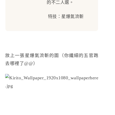
的不二人選。
特技：星爆氣流斬
放上一張星爆氣流斬的圖（你纖細的五官跑
去哪裡了@@）