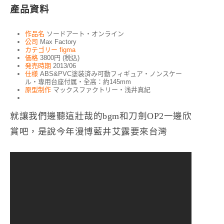
產品資料
作品名
ソードアート・オンライン
公司
Max Factory
カテゴリー
figma
価格
3800円 (税込)
発売時期
2013/06
仕様
ABS&PVC塗装済み可動フィギュア・ノンスケー
ル・専用台座付属・全高：約145mm
原型制作
マックスファクトリー・浅井真紀
就讓我們邊聽這壯哉的bgm和刀劍OP2一邊欣
賞吧，是說今年漫博藍井艾露要來台灣