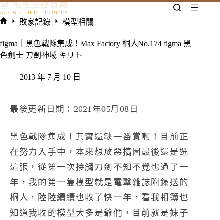
𓃠 宅宅生存日誌
跳
至
敗家記錄
模型相關
主
首
要
頁
figma｜黑色戰隊集成！Max Factory 桐人No.174 figma 黑
內
色劍士 刀劍神域 キリト
容
2013 年 7 月 10 日
最後更新日期：2021年05月08日
黑色戰隊集成！
其實還缺一番賞啊！目前正
在努力入手中，
本來想放惡搞圖最後還是選
這張，從第一次接觸刀劍不知不覺也過了一
年，我的第一隻模型就是電擊雜誌附錄送的
桐人，陸陸續續也收了快一年，看我相簿也
知道我收的模型大多是爺們，目前就是妹子