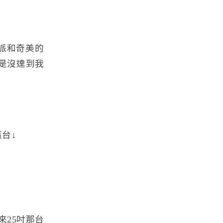
派和奇美的
就是沒達到我
這台↓
來25吋那台