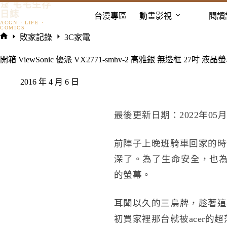
𓃠 宅宅生存
跳
日誌
台漫專區
動畫影視
閱讀
至
主
敗家記錄
3C家電
要
首
內
頁
開箱 ViewSonic 優派 VX2771-smhv-2 高雅銀 無邊框 27吋 液晶
容
2016 年 4 月 6 日
最後更新日期：2022年05月
前陣子上晚班騎車回家的時
深了。為了生命安全，也為
的螢幕。
耳聞以久的三鳥牌，趁著這
初買家裡那台就被acer的