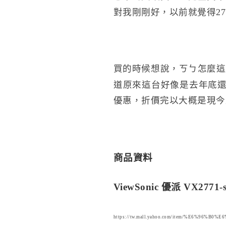
對我剛剛好，以前就覺得27
買的時候想說，ㄎㄅ怎麼這
道原來這台好像是去年底還
優惠，折價完以大概是現今
商品資料
ViewSonic 優派 VX2771
https://tw.mall.yahoo.com/item/%E6%96%