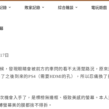
記錄
敗家記錄
綜合雜談
電玩遊戲
螢幕
17日
候，發現眼睛會被前方的車閃的看不太清楚路況，原來
了之後到來的PS4（需要HDMI的孔），所以忍痛換
次機會入手了，是標榜無邊框、極致美感的螢幕。本人
超薄螢幕美的膜都捨不得拆。