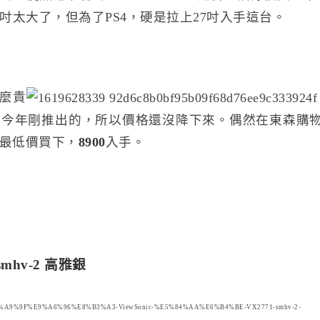
吋太大了，但為了PS4，硬是拉上27吋入手這台。
麼貴
今年剛推出的，所以價格還沒降下來。偶然在東森購物
最低價買下，
8900
入手。
-smhv-2 高雅銀
B0%E6%A9%9F%E9%A6%96%E8%B3%A3-ViewSonic-%E5%84%AA%E6%B4%BE-VX2771-smhv-2-