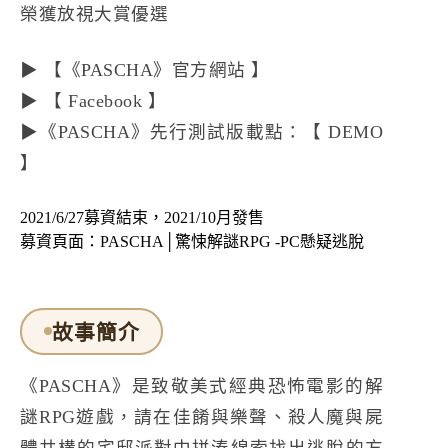
榮獲放視大賞優選
▶ 【
《PASCHA》官方網站
】
▶ 【
Facebook
】
▶《PASCHA》先行測試版載點：【
DEMO
】
2021/6/27募資結束，2021/10月發售
募資頁面：
PASCHA│驚悚解謎RPG -PC懸疑逃脫
故事簡介
《PASCHA》是致敬美式經典恐怖電影的解
謎RPG遊戲，請在佳餚與樂聲、殺人魔與屍
體共構的宅邸派對中拼湊線索找出逃脫的方