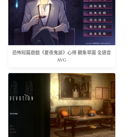
恐怖短篇遊戲《夏夜鬼談》心得 觀象草圖 全語音
AVG