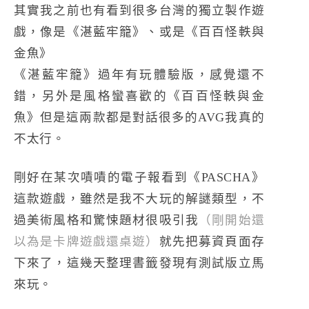
其實我之前也有看到很多台灣的獨立製作遊
戲，像是《湛藍牢籠》、或是《百百怪軼與
金魚》
《湛藍牢籠》過年有玩體驗版，感覺還不
錯，另外是風格蠻喜歡的《百百怪軼與金
魚》但是這兩款都是對話很多的AVG我真的
不太行。
剛好在某次嘖嘖的電子報看到《PASCHA》
這款遊戲，雖然是我不大玩的解謎類型，不
過美術風格和驚悚題材很吸引我
（剛開始還
以為是卡牌遊戲還桌遊）
就先把募資頁面存
下來了，這幾天整理書籤發現有測試版立馬
來玩。