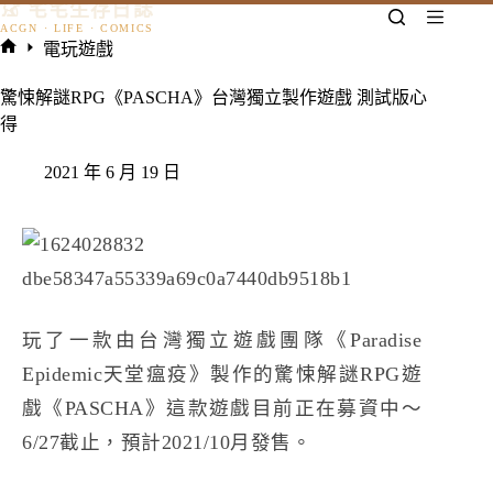
𓃠 宅宅生存日誌
跳
至
電玩遊戲
主
首
要
頁
驚悚解謎RPG《PASCHA》台灣獨立製作遊戲 測試版心
內
得
容
2021 年 6 月 19 日
玩了一款由台灣獨立遊戲團隊《Paradise
Epidemic天堂瘟疫》製作的驚悚解謎RPG遊
戲《PASCHA》這款遊戲目前正在募資中～
6/27截止，預計2021/10月發售。