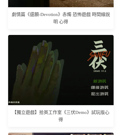
劇情篇《還願-Devotion》赤燭 恐怖遊戲 時間線說
明 心得
【獨立遊戲】拾英工作室《三伏Demo》試玩版心
得