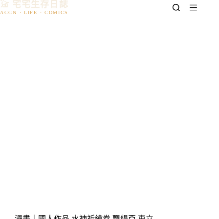
𓃠 宅宅生存日誌
跳
至
主
要
內
容
漫畫｜國人作品 水神祈繪卷 飄緹亞 東立