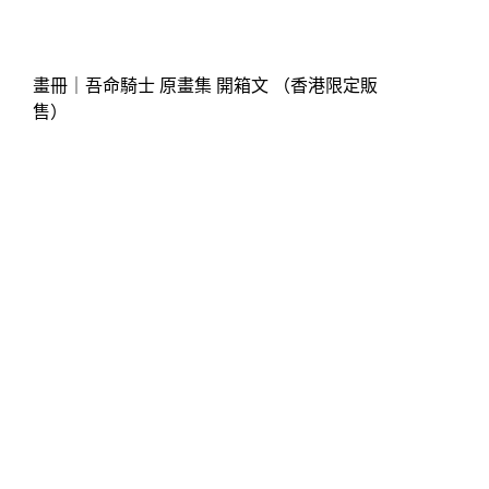
畫冊｜吾命騎士 原畫集 開箱文 （香港限定販
售）