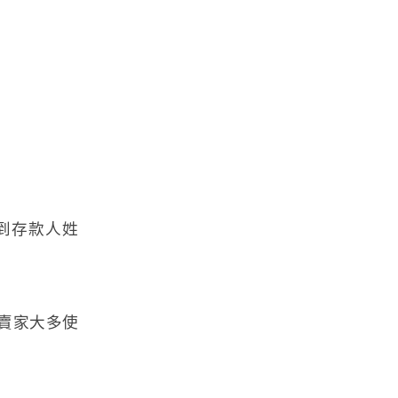
到存款人姓
賣家大多使