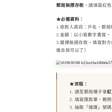
郵局無摺存款
，請填寫紅色
★必備資料：
1.收款人資訊：戶名、郵局
2.金額：以小寫數字書寫。
3.選擇無摺存款，填寫對
進去就可以了）
★流程：
1. 請至郵局檯子拿
紅
2. 填寫匯款單，範
3. 抽取「儲匯」號