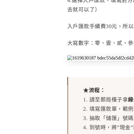
4.選擇入戶匯款，填寫對
去就可以了）
入戶匯款手續費30元，所
大寫數字：零、壹、貳、參
★流程：
1. 請至郵局檯子拿
綠
2. 填寫匯款單，
3. 抽取「儲匯」號
4. 到號時，將”現金