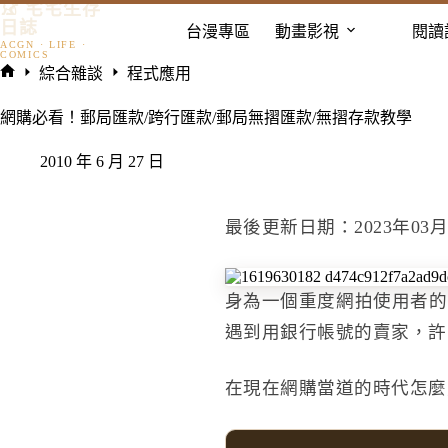
𓃠 宅宅生存
跳
日誌
台漫專區
動畫影視
閱讀
至
主
綜合雜談
程式應用
要
首
內
頁
網購必看！郵局匯款/跨行匯款/郵局無摺匯款/無摺存款教學
容
2010 年 6 月 27 日
最後更新日期：2023年03月
身為一個重度網拍使用者的
遇到用銀行帳號的賣家，許
在現在網購當道的時代怎麼