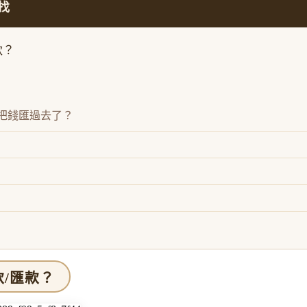
找
款？
把錢匯過去了？
/匯款？