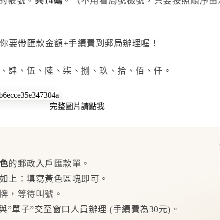
方的帳號。
共14碼
。（不用看局號檢號，只要按照順序由
以你要帶匯款金額+手續費到郵局辦理喔！
、肆、伍、陸、柒、捌、玖、拾、佰、仟。
完整圖片請點我
色
的郵政入戶匯款單。
範例如上：填寫黃色區塊即可。
碼牌，等待叫號。
”與”單子”交至窗口人員辦理 (手續費為30元)。