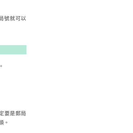
局號就可以
。
定要是郵局
頭。