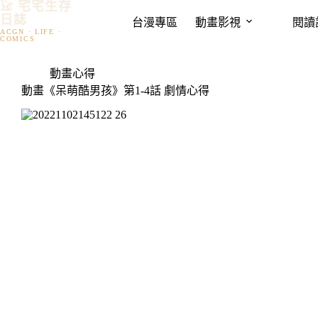
𓃠 宅宅生存
跳
日誌
台漫專區
動畫影視
閱讀
至
主
要
動畫心得
內
動畫《呆萌酷男孩》第1-4話 劇情心得
容