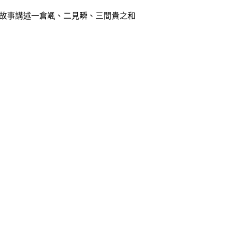
故事講述一倉颯、二見瞬、三間貴之和