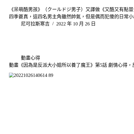
《呆萌酷男孩》（クールドジ男子）又譯做《又酷又有點冒
四季蒼真，這四名男主角雖然帥氣，但是偶而犯傻的日常小
尼可拉斯寒吉
2022 年 10 月 26 日
動畫心得
動畫《因為是反派大小姐所以養了魔王》第5話 劇情心得，