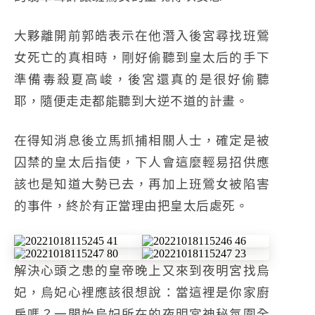
大夥離開前郭皓表示在他潛入後宮尋找班鶯
女死亡的真相時，剛好偷聽到皇太后的手下
準備毒殺夏高峻，後宮還真的是很好偷聽
耶，隨便走走都能聽到大逆不道的計畫。
在得知消息後立馬抓捕相關人士，確定是被
囚禁的皇太后指使，下人會這麼輕易招供應
該也是知道大勢已去，再加上班鶯女被陷害
的事件，終於有正當理由把皇太后處死。
解決心頭之患的皇帝晚上又來到夜明宮找烏
妃，烏妃心裡應該很想說：當這裡是你家廚
房嗎？一開始烏妃所在的夜明宮神秘氛圍全