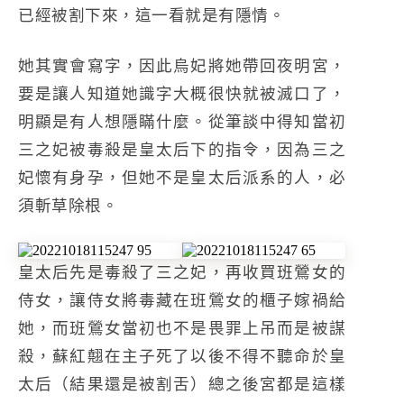
已經被割下來，這一看就是有隱情。
她其實會寫字，因此烏妃將她帶回夜明宮，
要是讓人知道她識字大概很快就被滅口了，
明顯是有人想隱瞞什麼。從筆談中得知當初
三之妃被毒殺是皇太后下的指令，因為三之
妃懷有身孕，但她不是皇太后派系的人，必
須斬草除根。
皇太后先是毒殺了三之妃，再收買班鶯女的
侍女，讓侍女將毒藏在班鶯女的櫃子嫁禍給
她，而班鶯女當初也不是畏罪上吊而是被謀
殺，蘇紅翹在主子死了以後不得不聽命於皇
太后（結果還是被割舌）總之後宮都是這樣