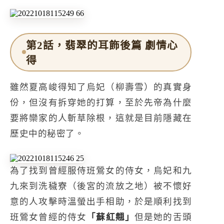
第2話，翡翠的耳飾後篇 劇情心
得
雖然夏高峻得知了烏妃（柳壽雪）的真實身
份，但沒有拆穿她的打算，至於先帝為什麼
要將欒家的人斬草除根，這就是目前隱藏在
歷史中的秘密了。
為了找到曾經服侍班鶯女的侍女，烏妃和九
九來到洗穢寮（後宮的流放之地）被不懷好
意的人攻擊時溫螢出手相助，於是順利找到
班鶯女曾經的侍女
「蘇紅翹」
但是她的舌頭