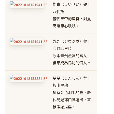
衛青（えいせい）聲：
八代拓
輔佐皇帝的宦官，對夏
高峻忠心耿耿。
九九（ジウジウ）聲：
高野麻里佳
原本是飛燕宮的宮女，
後來成為烏妃的侍女。
星星（しんしん）聲：
杉山里穗
擁有金色羽毛的鳥，歷
代烏妃都由牠選出，
常
被誤認是雞。