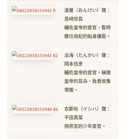
溫螢（おんけい）聲：
島崎信長
輔佐皇帝的宦官，暫時
擔任烏妃的貼身護衛。
淡海（たんかい）聲：
岡本信彥
輔佐皇帝的宦官，稱做
皇帝的耳朵，負責收集
情報。
衣斯哈（イシハ）聲：
平田真菜
飛燕宮的少年宦官。