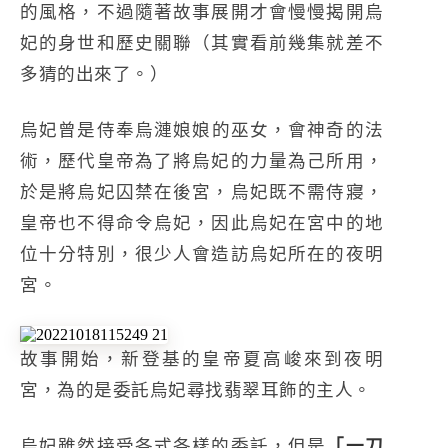
的風格，不過隨著故事展開才會慢慢揭開烏
妃的身世和歷史關聯（其實看前幾集就差不
多猜的出來了。）
烏妃
曾是侍奉烏漣娘娘的巫女，會神奇的法
術，歷代皇帝為了將烏妃的力量為己所用，
於是將烏妃囚禁在後宮，烏妃既不需侍寢，
皇帝也不得命令烏妃，因此烏妃在宮中的地
位十分特別，很少人會造訪烏妃所在的夜明
宮。
故事開始，新登基的皇帝夏高峻來到夜明
宮，為的是委託烏妃尋找翡翠耳飾的主人。
烏妃雖然接受各式各樣的委託，但是
「一刀