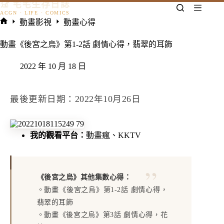
𓃠 宅宅生存日誌
跳
至
動畫影視
動畫心得
主
首
要
頁
動畫《後宮之烏》第1-2話 劇情心得，翡翠的耳飾
內
容
2022 年 10 月 18 日
最後更新日期：2022年10月26日
我的觀看平台：
動畫瘋
、
KKTV
《後宮之烏》其他集數心得：
。
動畫《後宮之烏》第1-2話 劇情心得，
翡翠的耳飾
。
動畫《後宮之烏》第3話 劇情心得，花