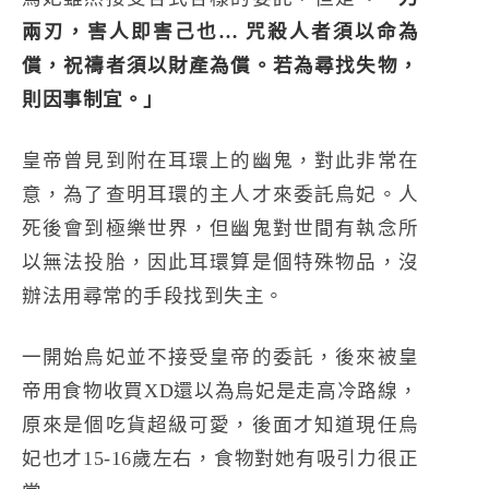
兩刃，害人即害己也… 咒殺人者須以命為
償，祝禱者須以財產為償。若為尋找失物，
則因事制宜。」
皇帝曾見到附在耳環上的幽鬼，對此非常在
意，為了查明耳環的主人才來委託烏妃。人
死後會到極樂世界，但幽鬼對世間有執念所
以無法投胎，因此耳環算是個特殊物品，沒
辦法用尋常的手段找到失主。
一開始烏妃並不接受皇帝的委託，後來被皇
帝用食物收買XD還以為烏妃是走高冷路線，
原來是個吃貨超級可愛，後面才知道現任烏
妃也才15-16歲左右，食物對她有吸引力很正