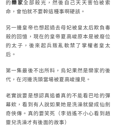
的
欒家
全部殺光，然後自己天天害怕被索
命，會怕就不要幹這種事啊硬該。
另一邊皇帝也想起過去母妃被皇太后欺負毒
殺的回憶，現在的皇帝夏高峻原本是被廢位
的太子，後來起兵叛亂軟禁了掌權者皇太
后。
第一集最後不出所料，烏妃果然是欒家的後
代，在河邊洗頭當場被夏高峻撞見。
老實說要是想認真追番真的不能看巴哈的彈
幕欸，看到有人說如果她是洗澡就變成仙劍
奇俠傳。真的要笑死（李逍遙不小心看到趙
靈兒洗澡才有後面的故事）