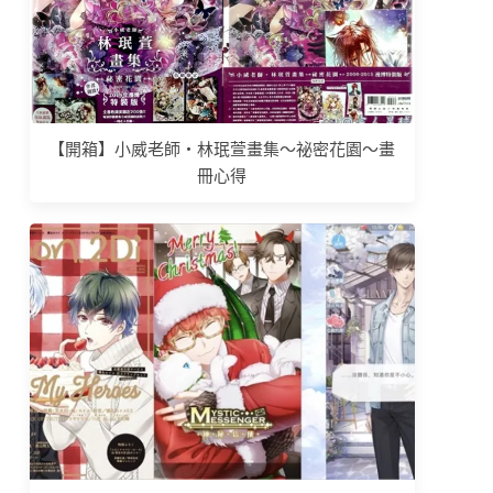
【開箱】小威老師‧林珉萱畫集～祕密花園～畫
冊心得