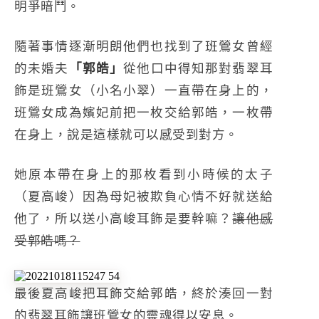
明爭暗鬥。
隨著事情逐漸明朗他們也找到了班鶯女曾經
的未婚夫
「郭皓」
從他口中得知那對翡翠耳
飾是班鶯女（小名小翠）一直帶在身上的，
班鶯女成為嬪妃前把一枚交給郭皓，一枚帶
在身上，說是這樣就可以感受到對方。
她原本帶在身上的那枚看到小時候的太子
（夏高峻）因為母妃被欺負心情不好就送給
他了，所以送小高峻耳飾是要幹嘛？
讓他感
受郭皓嗎？
最後夏高峻把耳飾交給郭皓，終於湊回一對
的翡翠耳飾讓班鶯女的靈魂得以安息。