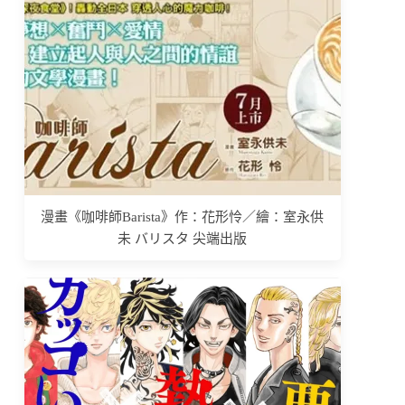
漫畫《咖啡師Barista》作：花形怜／繪：室永供
未 バリスタ 尖端出版