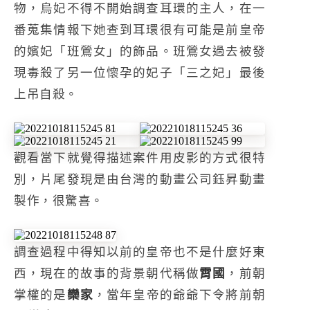
物，烏妃不得不開始調查耳環的主人，在一
番蒐集情報下她查到耳環很有可能是前皇帝
的嬪妃「班鶯女」的飾品。班鶯女過去被發
現毒殺了另一位懷孕的妃子「三之妃」最後
上吊自殺。
觀看當下就覺得描述案件用皮影的方式很特
別，片尾發現是由台灣的動畫公司鈺昇動畫
製作，很驚喜。
調查過程中得知以前的皇帝也不是什麼好東
西，現在的故事的背景朝代稱做
霄國
，前朝
掌權的是
欒家
，當年皇帝的爺爺下令將前朝