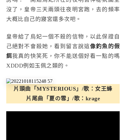
沒了，皇帝三天兩頭往夜明宮跑，去的頻率
大概比自己的寢宮還多次吧。
皇帝給了烏妃一個不殺的信物，以此保證自
己絕對不會殺她，看到留言說這
像釣魚的假
餌
我真的快笑死，你不能送個好看一點的嗎
XDDD例如玉佩之類的。
片頭曲「MYSTERIOUS」/歌：女王蜂
片尾曲「夏の雪」/歌：krage