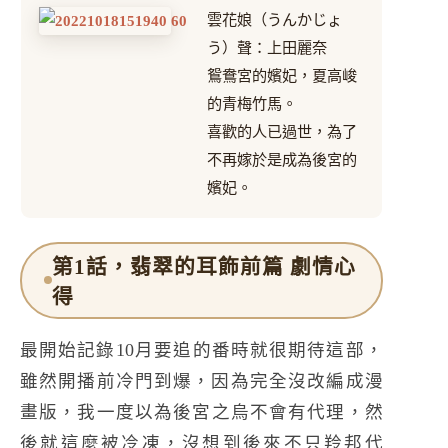
雲花娘（うんかじょ
う）聲：上田麗奈
鴛鴦宮的嬪妃，夏高峻
的青梅竹馬。
喜歡的人已過世，為了
不再嫁於是成為後宮的
嬪妃。
第1話，翡翠的耳飾前篇 劇情心
得
最開始記錄10月要追的番時就很期待這部，
雖然開播前冷門到爆，因為完全沒改編成漫
畫版，我一度以為
後宮之烏
不會有代理，然
後就這麼被冷凍，沒想到後來不只羚邦代