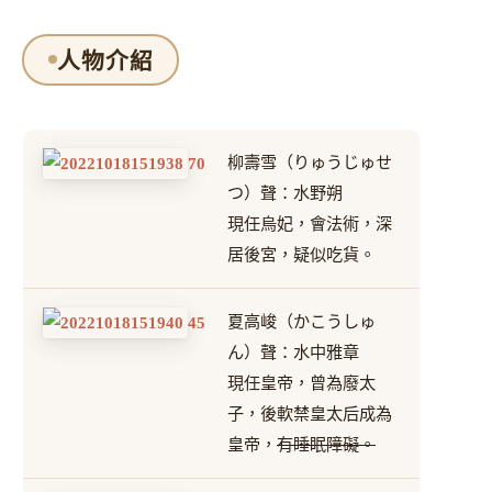
人物介紹
柳壽雪（りゅうじゅせ
つ）聲：水野朔
現任烏妃，會法術，深
居後宮，疑似吃貨。
夏高峻（かこうしゅ
ん）聲：水中雅章
現任皇帝，曾為廢太
子，後軟禁皇太后成為
皇帝，
有睡眠障礙。