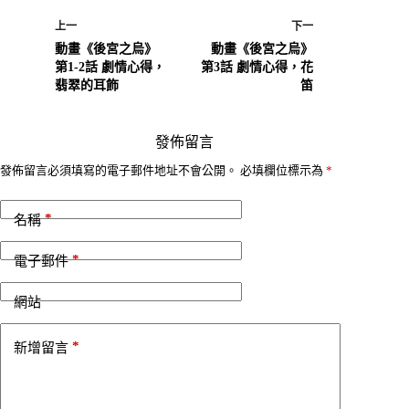
上一
下一
動畫《後宮之烏》
動畫《後宮之烏》
第1-2話 劇情心得，
第3話 劇情心得，花
翡翠的耳飾
笛
發佈留言
A
發佈留言必須填寫的電子郵件地址不會公開。
必填欄位標示為
*
l
t
*
e
名稱
r
n
*
電子郵件
a
t
i
網站
v
e
*
新增留言
: