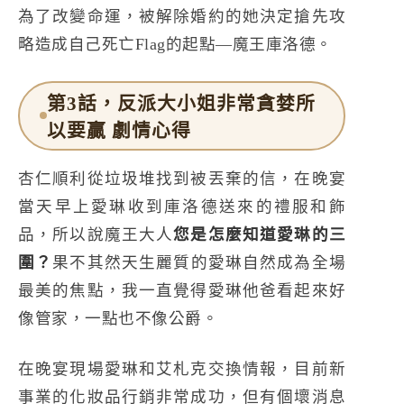
為了改變命運，被解除婚約的她決定搶先攻
略造成自己死亡Flag的起點—魔王庫洛德。
第3話，反派大小姐非常貪婪所
以要贏 劇情心得
杏仁順利從垃圾堆找到被丟棄的信，在晚宴
當天早上愛琳收到庫洛德送來的禮服和飾
品，所以說魔王大人
您是怎麼知道愛琳的三
圍？
果不其然天生麗質的愛琳自然成為全場
最美的焦點，我一直覺得愛琳他爸看起來好
像管家，一點也不像公爵。
在晚宴現場愛琳和艾札克交換情報，目前新
事業的化妝品行銷非常成功，但有個壞消息