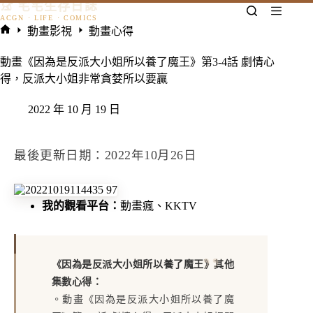
𓃠 宅宅生存日誌
跳
至
動畫影視
動畫心得
主
首
要
頁
動畫《因為是反派大小姐所以養了魔王》第3-4話 劇情心
內
得，反派大小姐非常貪婪所以要贏
容
2022 年 10 月 19 日
最後更新日期：2022年10月26日
我的觀看平台：
動畫瘋
、
KKTV
《因為是反派大小姐所以養了魔王》其他
集數心得：
。
動畫《因為是反派大小姐所以養了魔