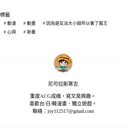
標籤
#
動漫
#
動畫
#
因為是反派大小姐所以養了魔王
#
心得
#
新番
尼可拉斯寒吉
重度ACG成癮，寫文是興趣。
喜歡台/日/韓漫畫、獨立遊戲。
聯絡：joy112517@gmail.com