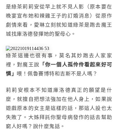
是綠茶莉莉安從早上就不見人影（原本要在
晚宴宣布她和辣雞王子的訂婚消息）從原作
劇情來看，愛琳立刻就知道綠茶是跑去魔王
城找庫洛德發揮她的聖母心。
綠茶這邊也很有事，莫名其妙跑去人家家
裡，對魔王說
「你一個人孤伶伶看起來好可
憐」
喂！佩魯賽博特和吉斯不是人嗎？
莉莉安根本不知道庫洛德真正的願望是什
麼，就擅自把想法強加在他人身上，如果說
遊戲原本的女主是這樣的話，那這人設也太
失敗了。大姊拜託你聖母病發作的話去幫助
窮人好嗎？說什麼鬼話。