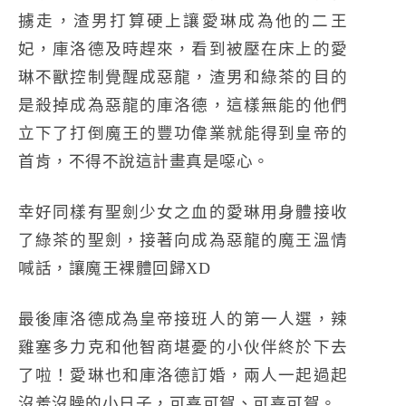
擄走，渣男打算硬上讓愛琳成為他的二王
妃，庫洛德及時趕來，看到被壓在床上的愛
琳不獸控制覺醒成惡龍，渣男和綠茶的目的
是殺掉成為惡龍的庫洛德，這樣無能的他們
立下了打倒魔王的豐功偉業就能得到皇帝的
首肯，不得不說這計畫真是噁心。
幸好同樣有聖劍少女之血的愛琳用身體接收
了綠茶的聖劍，接著向成為惡龍的魔王溫情
喊話，讓魔王裸體回歸XD
最後庫洛德成為皇帝接班人的第一人選，辣
雞塞多力克和他智商堪憂的小伙伴終於下去
了啦！愛琳也和庫洛德訂婚，兩人一起過起
沒羞沒臊的小日子，可喜可賀、可喜可賀。