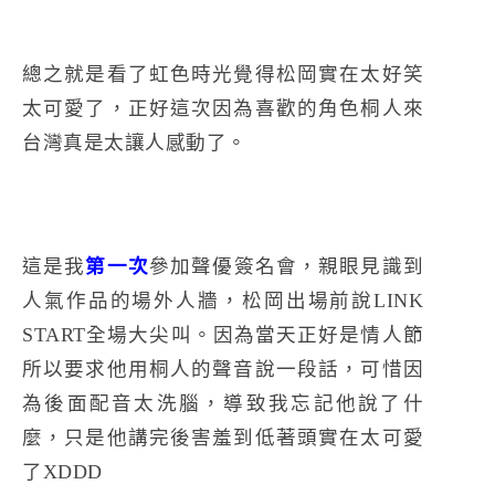
總之就是看了虹色時光覺得松岡實在太好笑
太可愛了，正好這次因為喜歡的角色桐人來
台灣真是太讓人感動了。
這是我
第一次
參加聲優簽名會，親眼見識到
人氣作品的場外人牆，松岡出場前說LINK
START全場大尖叫。因為當天正好是情人節
所以要求他用桐人的聲音說一段話，可惜因
為後面配音太洗腦，導致我忘記他說了什
麼，只是他講完後害羞到低著頭實在太可愛
了XDDD