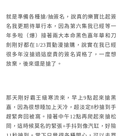
就是準備各種搶/抽簽名，說真的樂寶比起簽
名我更期待單行本，因為第六集我已經等一
年多啦（爆）接著兩大本命黑色嘉年華和刀
劍剛好都在1/23買動漫搶購，說實在我已經
很多年沒搶過這麼貴的簽名資格了，一度想
放棄，後來還是搶了。
那天剛好霸王級寒流來，早上9點起來搶黑
嘉，因為很想睡加上天冷，超淡定8秒搶到手
趕緊奔回被窩。接著中午12點再爬起來搶松
岡，這時候莫名的緊張+手抖到像汽缸，好險
11秒搶到。當下只覺得各種開心，可以去買