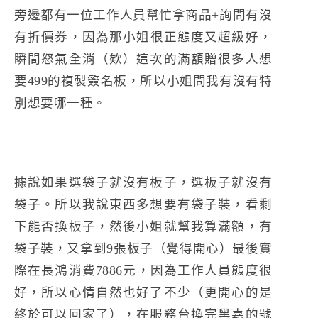
旁邊都有一位工作人員幫忙拿商品+詢問有沒
有折價券，因為那小姐
很正
態度又超級好，
瞬間怒氣全消（欸）這次的滿額贈很多人想
要499的複製簽名板，所以小姐問我有沒有特
別想要哪一種。
據說如果選袋子就沒有板子，選板子就沒有
袋子。所以我說東西多想要有袋子裝，看剩
下能否換板子，然後小姐就幫我算滿額，有
袋子裝，又拿到9張板子（覺得開心）最後實
際在長鴻消費7886元，因為工作人員態度很
好，所以心情自然也好了不少（更開心的是
終於可以回家了），在服務台換完黑嘉的號