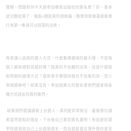
傻眼，問題有你今天是參加哪家出版社的簽名會？好，基本
送分題就算了，後面4題就真的很無腦，簡單到查維基或看單
行本第一集就可以回答的出來。
再來讓人詬病的選人方式，什麼看哪邊喊的最大聲，不是每
個人都有絕對音感好嗎？我真的不信聽的出來，這是什麼昭
和時期的選擇方式？還有舉手哪個快我也不信看的到，至少
來個猜拳吧！結果沒有。參加過東立的簽名會他們還會用各
種方式送出珍貴的東西。
結果居然還讓讀者上台選人，真的是非常無言，最後那位讀
者當然是點好朋友，下台後自己拿到簽名畫啊！有這麼好康
早知道我就自己上台選我朋友。而且蛙蛙書店場外簽的是完