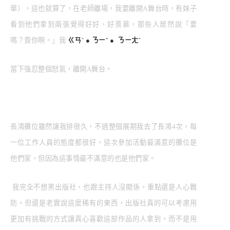
華），這也就算了，在老師離場，我要離開A舞台時，有妹子
看到他們拿到兩張覺得好好、好羨慕，那些人居然說「要
嗎？賣你啊。」我
ㄍㄢˋ ● ㄋㄧˇ ● ㄋㄧㄤˊ
當下強忍整個怒氣，離開A舞台。
長鴻攤位雖然讓我排很久，不過整個展期我去了長鴻4次，每
一位工作人員的態度都很好，這次參加活動最滿意的攤位是
他們家，但因為這事情最不滿意的也是他們家。
我完全不想黑出版社，也跟主持人沒關係，重點還是人心難
防。但還是老實說這麼稀有的東西，出版社真的可以考慮用
更加有挑戰的方式讓真心喜歡這部作品的人拿到，而不是用