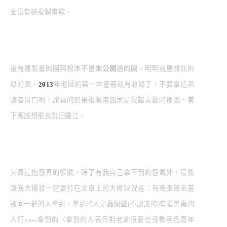
全沒有送複製畫欸。
還有複製畫的圖案根本不是
未公開
過的圖，明明就是雜誌附
錄的圖，
2013
年老師的第一本畫冊就有收錄了，不要拿這吊
讀者胃口啊！說真的如果複製畫圖案是我超喜歡的那圖，當
下應該想衝去跳汨羅江。
其實這抱怨真的很酸，除了有我自己拿不到的怨氣外，最後
讓我大爆發一定要打在文章上的大概狀況是：有幾張簽名畫
被同一群的人拿到，拿到的人是靠隔壁(不認識的)有看黑嘉的
人打pass拿到的（拿到的人表示對老師沒愛也沒看黑色嘉年