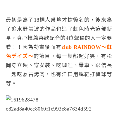
最初是為了18桐人祭壇才搶簽名的，後來為
了追水野美波的作品也追了虹色時光這部新
番，真心推薦喜歡配音的4位聲優的人一定要
看！！因為動畫後面有
club RAINBOW〜虹
色デイズ〜
的節目，每一集都超好笑，有松
岡穿立領、穿女裝、吃咖哩、暈車、跟信長
一起吃蒙古烤肉，也有江口用脫鞋打槌球等
等。