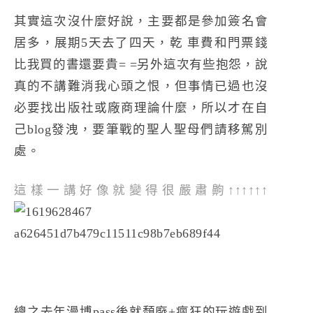
其實這次沒什麼好說，主要都是參加簽名會
居多，展期5天去了四天，乾 車費和門票錢
比我買的書還要貴= =另外這次有些抱怨，說
真的不講難消我心頭之恨，但事情已過也沒
必要找出版社或廠商理論什麼，所以才在自
己blog發洩，要筆戰的聖人聖母們請移駕別
處。
這樣一講好像就變得很嚴肅齁↑↑↑↑↑↑
總之去年漫博pass後就頹廢+瘋狂的玩遊戲到