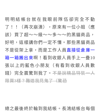
明明結帳台就在我眼前隊伍卻完全不動
了！！（再次崩潰），原來有一位小姐（應
該）買了超～～級～～多～～的黑貓商品，
好吧，這樣講你們一定不懂。那些黑貓商品
不是從架上拿，而是工作人員
直接從倉庫一
箱一箱搬出來
啊！看到收銀人員手上一疊10
張以上的藍色小朋友（有看到收銀人員數
錢）完全震驚到我了。
不是說精品特裝一人
限買3樣？難道我見鬼了（驚恐
總之最後終於輪到我結帳。長鴻結帳台每個