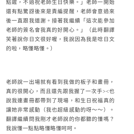
點遲，不過祝老師生日快樂。」老師一開始
還有點驚訝後來是責編提醒，老師會意過來
後一直跟我道謝。接著我繼續「這次能參加
老師的簽名會我真的好開心。」（此時翻譯
笑著說你日文很好喔，我說因為我是唸日文
的啦，略懂略懂。）
老師說一出場就有看到我做的板子和畫冊，
真的很開心，而且還先跟我握了一次手><也
說我連畫冊都帶到了現場，和生日祝福真的
讓她非常感動（我也超級感動的呀～～）。
翻譯繼續問我剛才老師說的你都聽的懂嗎？
我說懂一點點略懂略懂呵呵。