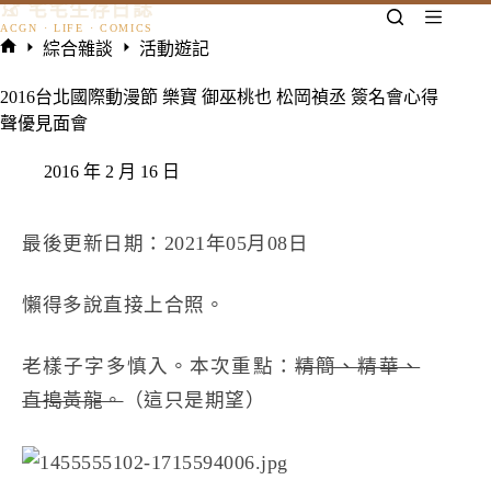
𓃠 宅宅生存日誌
跳
至
綜合雜談
活動遊記
主
首
要
頁
2016台北國際動漫節 樂寶 御巫桃也 松岡禎丞 簽名會心得
內
聲優見面會
容
2016 年 2 月 16 日
最後更新日期：2021年05月08日
懶得多說直接上合照。
老樣子字多慎入。本次重點：
精簡、精華、
直搗黃龍。
（這只是期望）