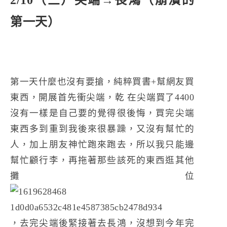
2/10（三）尖端→長鴻（崩潰的
第一天）
第一天什麼也沒有要搶，純粹買書+幫網友買
東西，開展首先衝尖端，乾 在尖端買了4400
沒有一樣是自己要的覺得很後悔，買完尖端
東西多到重到我後來很暴躁，又沒有幫忙的
人，加上朋友神忙跑來跑去，所以我只能邊
幫忙顧行李，再拖著那些該死的東西逛其他
攤位
，去完尖端後緊接著去長鴻，沒想到今年完