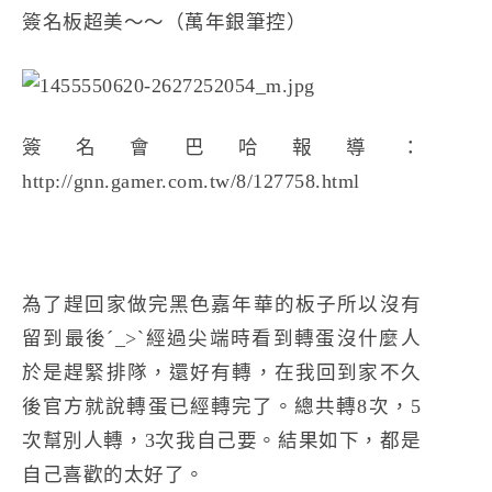
簽名板超美～～（萬年銀筆控）
簽名會巴哈報導：
http://gnn.gamer.com.tw/8/127758.html
為了趕回家做完黑色嘉年華的板子所以沒有
留到最後ˊ_>ˋ經過尖端時看到轉蛋沒什麼人
於是趕緊排隊，還好有轉，在我回到家不久
後官方就說轉蛋已經轉完了。總共轉8次，5
次幫別人轉，3次我自己要。結果如下，都是
自己喜歡的太好了。