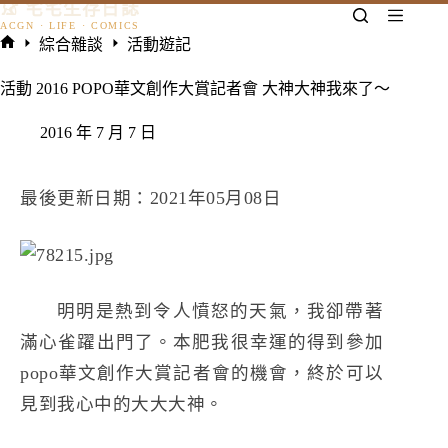
𓃠 宅宅生存日誌
跳
至
綜合雜談
活動遊記
主
首
要
頁
活動 2016 POPO華文創作大賞記者會 大神大神我來了～
內
容
2016 年 7 月 7 日
最後更新日期：2021年05月08日
明明是熱到令人憤怒的天氣，我卻帶著
滿心雀躍出門了。本肥我很幸運的得到參加
popo華文創作大賞記者會的機會，終於可以
見到我心中的大大大神。