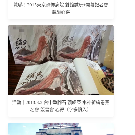
驚嚇！2015東京恐怖病院 雙館試玩+開幕記者會
體驗心得
活動｜2013.8.3 台中墊腳石 飄緹亞 水神祈繪卷簽
名會 簽書會 心得（字多慎入）