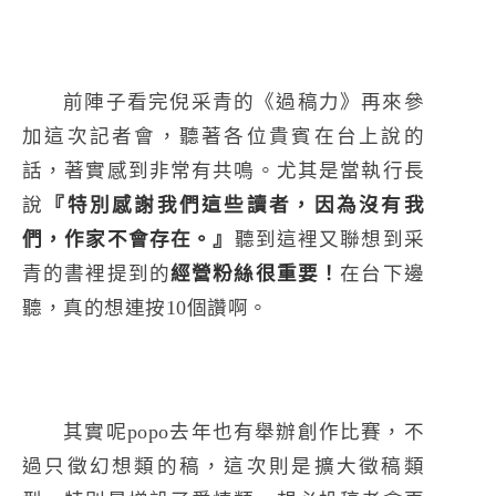
前陣子看完倪采青的《過稿力》再來參
加這次記者會，聽著各位貴賓在台上說的
話，著實感到非常有共鳴。尤其是當執行長
說
『特別感謝我們這些讀者，因為沒有我
們，作家不會存在。』
聽到這裡又聯想到采
青的書裡提到的
經營粉絲很重要！
在台下邊
聽，真的想連按10個讚啊。
其實呢popo去年也有舉辦創作比賽，不
過只徵幻想類的稿，這次則是擴大徵稿類