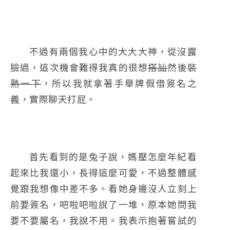
不過有兩個我心中的大大大神，從沒露
臉過，這次機會難得我真的很想
搭訕
然後
裝
熟一下
，所以我就拿著手舉牌假借簽名之
義，實際聊天打屁。
首先看到的是兔子說，媽壓怎麼年紀看
起來比我還小，長得這麼可愛，不過整體感
覺跟我想像中差不多。看她身邊沒人立刻上
前要簽名，吧啦吧啦說了一堆，原本她問我
要不要屬名，我說不用。我表示抱著嘗試的