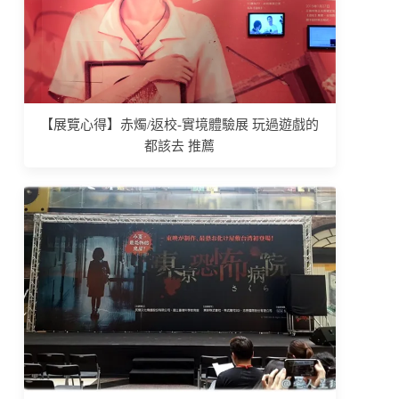
【展覽心得】赤燭/返校-實境體驗展 玩過遊戲的
都該去 推薦