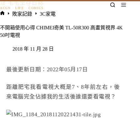
𓃠 宅宅生存日誌
跳
至
敗家記錄
3C家電
主
首
要
頁
不開箱使用心得 CHIMEI奇美 TL-50R300 高畫質視界 4K
內
50吋電視
容
2018 年 11 月 28 日
最後更新日期：2022年05月17日
距離肥宅我看電視大概是7、8年前左右，後
來電腦完全佔據我的生活後誰還要看電視？