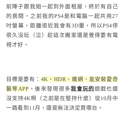
前陣子跟我姐一起到外面租屋，終於有自己
的房間，之前我的PS4是和電腦一起共用27
吋螢幕，距離很近我會有3D暈，所以PS4停
很久沒玩（泣）趁這次搬家還是覺得要有電
視才好。
目標是要有：
4K、HDR、連網、能安裝愛奇
藝等APP
。後來發現很多
我會玩的
遊戲也還
沒支持4K啊（之前是在堅持什麼）從10月中
一路看到11月，還是無法決定買哪台。