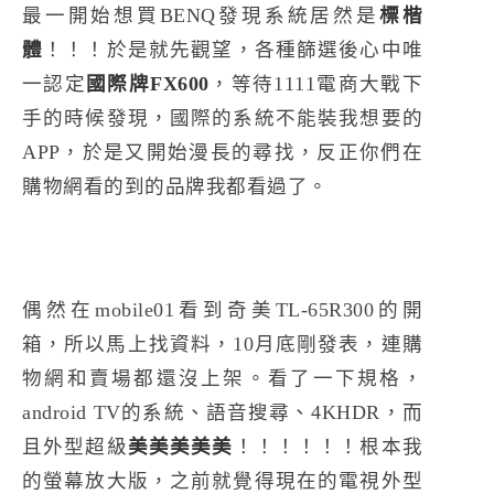
最一開始想買BENQ發現系統居然是
標楷
體
！！！於是就先觀望，各種篩選後心中唯
一認定
國際牌FX600
，等待1111電商大戰下
手的時候發現，國際的系統不能裝我想要的
APP，於是又開始漫長的尋找，反正你們在
購物網看的到的品牌我都看過了。
偶然在mobile01看到奇美TL-65R300的開
箱，所以馬上找資料，10月底剛發表，連購
物網和賣場都還沒上架。看了一下規格，
android TV的系統、語音搜尋、4KHDR，而
且外型超級
美美美美美
！！！！！！根本我
的螢幕放大版，之前就覺得現在的電視外型