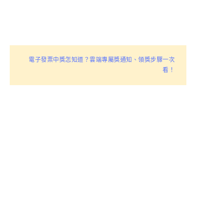
電子發票中獎怎知道？雲端專屬獎通知、領獎步驟一次
看！