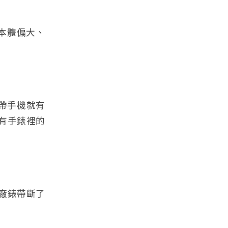
本體偏大、
帶手機就有
有手錶裡的
廠錶帶斷了