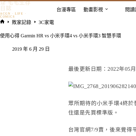
𓃠 宅宅生存
跳
日誌
台漫專區
動畫影視
閱讀
至
主
敗家記錄
3C家電
要
首
內
頁
使用心得 Garmin HR vs 小米手環4 vs 小米手環3 智慧手環
容
2019 年 6 月 29 日
最後更新日期：2022年05月
眾所期待的小米手環4終於
住還是先買標準版。
台灣官網7/9賣，後來覺