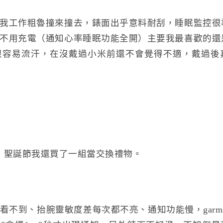
我工作粗魯撞來撞去，錶面出乎意料耐刮，睡眠監控很
不用充電（通知心率睡眠功能全開）主要我最喜歡的還
很容易流汗，在沒戴過小米前還不會覺得不適，戴過後
高，聖誕節我還買了一組當交換禮物。
看不到、抬腕靈敏度差每次都不亮、通知功能慢，garm