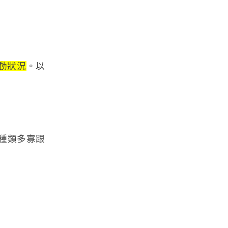
動狀況
。以
動種類多寡跟
。