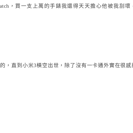
 watch，買一支上萬的手錶我還得天天擔心他被我刮
多好好的，直到小米3橫空出世，除了沒有一卡通外實在很