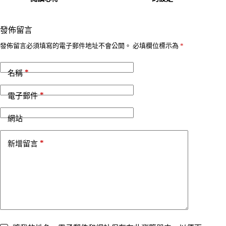
發佈留言
A
發佈留言必須填寫的電子郵件地址不會公開。
必填欄位標示為
*
l
t
*
e
名稱
r
n
*
電子郵件
a
t
i
網站
v
e
*
新增留言
: