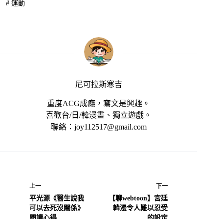
#
運動
尼可拉斯寒吉
重度ACG成癮，寫文是興趣。
喜歡台/日/韓漫畫、獨立遊戲。
聯絡：joy112517@gmail.com
上一
下一
平光源《醫生說我
【聊webtoon】宮廷
可以去死沒關係》
韓漫令人難以忍受
閱讀心得
的設定