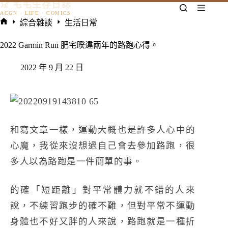
𓃠 宅宅生存日誌
跳
至
綜合雜談
生活日常
主
首
要
頁
2022 Garmin Run 肥宅暌違兩年的路跑心得。
內
容
2022 年 9 月 22 日
和寫文章一樣，運動大概也是許多人心中的
心魔，我從來沒想過自己會去參加路跑，很
多人以為路跑是一件簡單的事。
的確「短距離」對平常體力就不錯的人來
說，不練習跑步的確不難，但對平常不運動
身體也不好又胖的人來說，路跑就是一種折