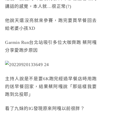
講話的感覺，本人就…很正常(?)
他說天還沒亮就來參賽，跑完要買早餐回去
給老婆小孩XD
Garmin Run台北站吸引多位大咖齊跑 蔡阿嘎
分享愛跑步原因
主持人說是不是要6K跑完經過早餐店時用跑
的送早餐回家，結果蔡阿嘎說「那這樣我要
跑到北投耶」
看了九妹的IG發現原來阿嘎以前很胖？