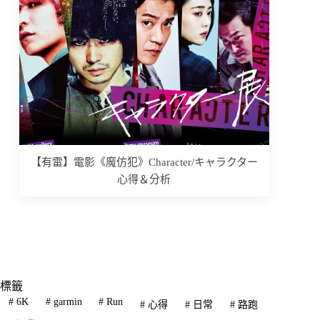
【有雷】電影《魔仿犯》Character/キャラクター
心得＆分析
標籤
#
6K
#
garmin
#
Run
#
心得
#
日常
#
路跑