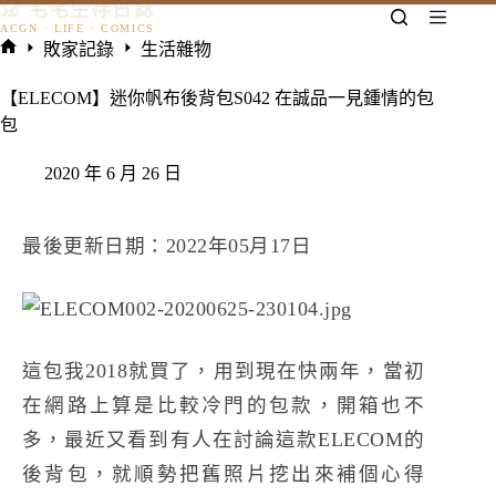
𓃠 宅宅生存日誌
跳
至
敗家記錄
生活雜物
主
首
要
頁
【ELECOM】迷你帆布後背包S042 在誠品一見鍾情的包
內
包
容
2020 年 6 月 26 日
最後更新日期：2022年05月17日
這包我2018就買了，用到現在快兩年，當初
在網路上算是比較冷門的包款，開箱也不
多，最近又看到有人在討論這款ELECOM的
後背包，就順勢把舊照片挖出來補個心得