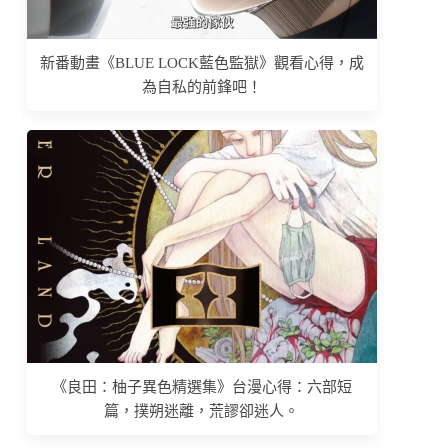
新番動畫《BLUE LOCK藍色監獄》觀看心得，成
為自私的前鋒吧！
《良田：柚子異色精選集》台漫心得：六部短
篇，撲朔迷離，荒謬卻迷人。