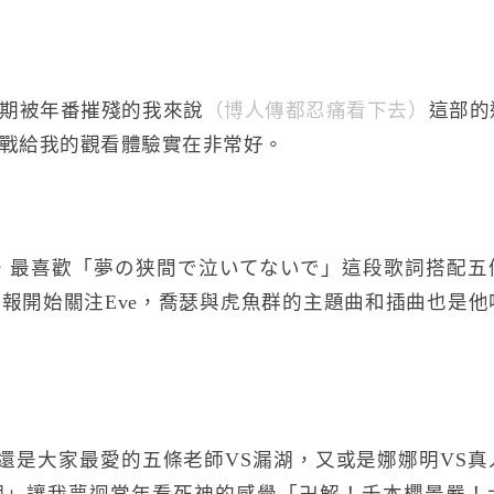
期被年番摧殘的我來說
（博人傳都忍痛看下去）
這部的
戰給我的觀看體驗實在非常好。
，最喜歡「夢の狭間で泣いてないで」這段歌詞搭配五
報開始關注Eve，喬瑟與虎魚群的主題曲和插曲也是他
黑還是大家最愛的五條老師VS漏湖，又或是娜娜明VS
潮」讓我夢迴當年看死神的感覺「卍解！千本櫻景嚴！