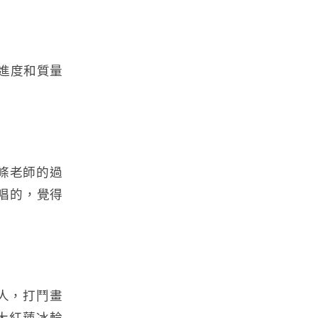
進度和質量
條老師的過
唱的，覺得
真人，打鬥畫
大紅蓮冰輪