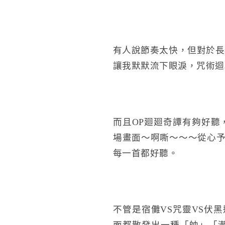
有人說節奏太快，但對於長
讓我默默流下眼淚，咒術迴
而且OP廻廻奇譚有夠好聽
場畫面～啊嘶～～～從心予
每一首都好聽。
不管是宿儺VS咒靈VS伏
面都散發出一種「帥」「