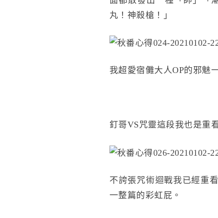
丸！神殺槍！」
我超愛宿儺大人OP的邪魅
釘哥VS咒靈這段我也是重
不誇張咒術迴戰我已經重看
一整篇的彩虹屁。