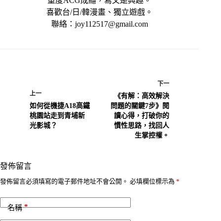
重度ACG成癮，寫文是興趣。
喜歡台/日/韓漫畫、獨立遊戲。
聯絡：joy112517@gmail.com
下一
上一
《有解：高效解決
如何從機捷A18高鐵
問題的關鍵7步》閱
桃園站走到青埔新
讀心得，打破你的
光影城？
慣性思路，找回人
生掌控權。
發佈留言
A
發佈留言必須填寫的電子郵件地址不會公開。
必填欄位標示為
*
l
t
*
e
名稱
r