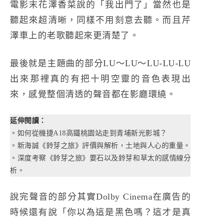
電影末花澤香菜說的「我出門了」當然也是
聽起來超清晰，同樣不用刻意去聽。而且芹
澤車上的老歌聽起來更清楚了。
最後就是主題曲的部分LU～LU～LU-LU-LU
出來那裡真的有把十明空靈的音色表現出
來，感覺整個清透的聲音都在影廳環繞。
延伸閱讀：
。
如何從機捷A18高鐵桃園站走到青埔新光影城？
。
新海誠《鈴芽之旅》評價與解析，土地與人心的重量。
。
深度考察《鈴芽之旅》要石以及鈴芽和草太的感情線分
析。
說完聲音的部分其實Dolby Cinema在廣告的
時候還有說「你以為這是黑色嗎？這才是真