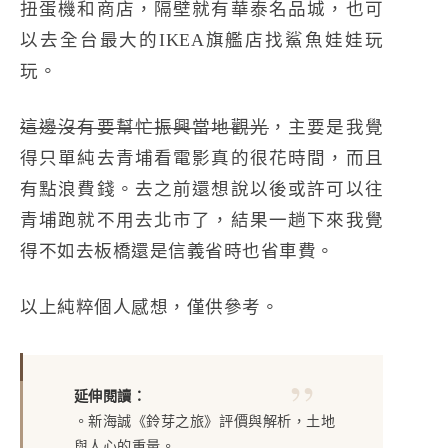
扭蛋機和商店，隔壁就有華泰名品城，也可
以去全台最大的IKEA旗艦店找鯊魚娃娃玩
玩。
這邊沒有要幫忙振興當地觀光
，主要是我覺
得只單純去青埔看電影真的很花時間，而且
有點浪費錢。去之前還想說以後或許可以往
青埔跑就不用去北市了，結果一趟下來我覺
得不如去板橋還是信義省時也省車費。
以上純粹個人感想，僅供參考。
延伸閱讀：
。
新海誠《鈴芽之旅》評價與解析，土地
與人心的重量。