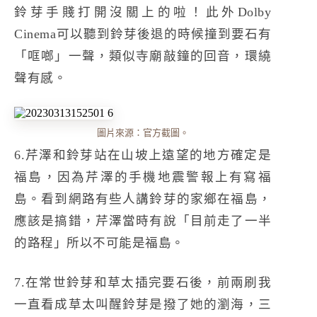
鈴芽手賤打開沒關上的啦！此外Dolby
Cinema可以聽到鈴芽後退的時候撞到要石有
「哐啷」一聲，類似寺廟敲鐘的回音，環繞
聲有感。
圖片來源：官方截圖。
6.芹澤和鈴芽站在山坡上遠望的地方確定是
福島，因為芹澤的手機地震警報上有寫福
島。看到網路有些人講鈴芽的家鄉在福島，
應該是搞錯，芹澤當時有說「目前走了一半
的路程」所以不可能是福島。
7.在常世鈴芽和草太插完要石後，前兩刷我
一直看成草太叫醒鈴芽是撥了她的瀏海，三