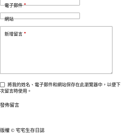
n
*
電子郵件
a
t
i
網站
v
e
*
新增留言
:
將我的姓名、電子郵件和網站保存在此瀏覽器中，以便下
次留言時使用。
發佈留言
版權 © 宅宅生存日誌