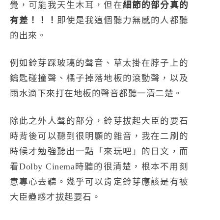
覺，可能我天生木耳，但在
細節的部分真的
有差！！！
即使是我這個聽力無感的人都聽
的出來。
例如鈴芽踩玻璃的聲音、草太掛在脖子上的
鑰匙碰撞聲、橘子掉落地板的滾動聲，以及
雨水滴下來打在地板的聲音都聽一清二楚。
除此之外人聲的部分，鈴芽拔起大臣的要石
時背後可以聽到很明顯的雜音，我在二刷的
時候才勉強聽出一點「來玩吧」的日文，而
看Dolby Cinema時聽的很清楚，根本不用刻
意專心去聽。幾乎可以肯定鈴芽應該是有被
大臣蠱惑才拔起要石。