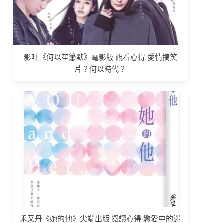
影吐《何以笙簫默》電影版 觀看心得 愛情搞笑
片？何以時代？
禾又丹《她的他》尖端出版 閱讀心得 戀愛中的迷