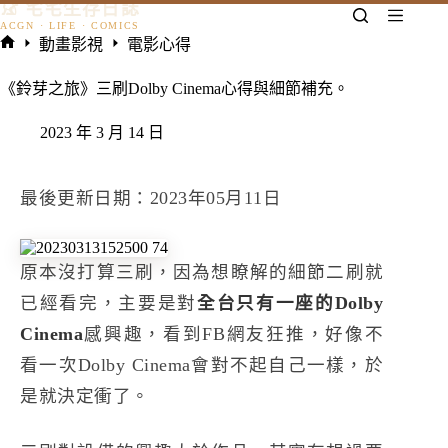
𓃠 宅宅生存日誌
跳
至
動畫影視
電影心得
主
首
要
頁
《鈴芽之旅》三刷Dolby Cinema心得與細節補充。
內
容
2023 年 3 月 14 日
最後更新日期：2023年05月11日
原本沒打算三刷，因為想瞭解的細節二刷就
已經看完，主要是對
全台只有一座的
Dolby
Cinema
感興趣，看到FB網友狂推，好像不
看一次Dolby Cinema會對不起自己一樣，於
是就決定衝了。