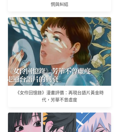
惘與糾結
《女伶回憶錄》漫畫評價：再現台語片黃金時
代，芳華不曾虛度