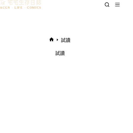
𓃠 宅宅生存日誌
跳
至
主
要
內
容
試讀
首
頁
試讀