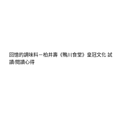
回憶的調味料－柏井壽《鴨川食堂》皇冠文化 試
讀/閱讀心得