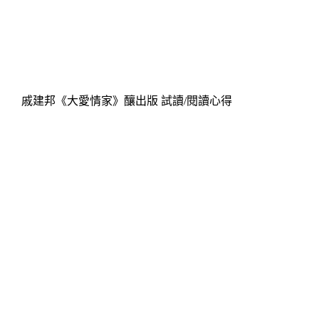
戚建邦《大愛情家》釀出版 試讀/閱讀心得