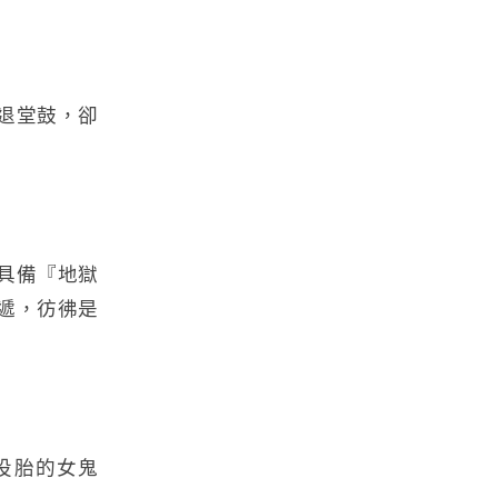
退堂鼓，卻
具備『地獄
遞，彷彿是
投胎的女鬼