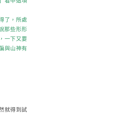
」看中這項
得了，所處
說那些形形
，一下又要
偏與山神有
然就得到試