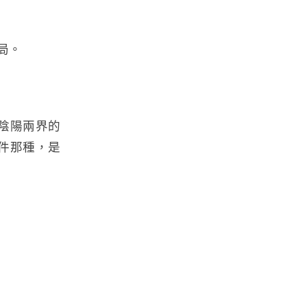
局。
陰陽兩界的
件那種，是