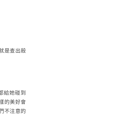
就是查出殺
都給她碰到
樣的美好會
們不注意的