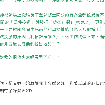
填上「專長：尋找失物」，沒想到竟然有家「登天郵局
神祕郵局上從局長下至郵務士阿公的行為全都詭異得不
間的「郵件投遞」與發行「功德存摺」(啥鬼？)，更別
一下要解開分隔生死兩地的母女情結（也太八點檔！）
法投胎的原因（我招誰惹誰？），這工作我做不來，偏
計非要我去幫他們找出地契！？
對我的期待也太超展開了吧！？
說，從文案開始就讓我十分感興趣，抱著試試的心情居
期待了好幾天XD