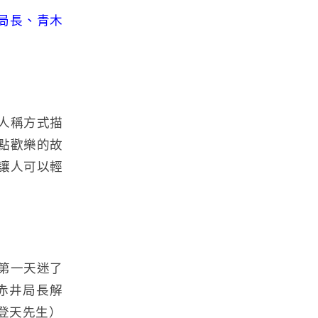
井局長、青木
人稱方式描
點歡樂的故
讓人可以輕
第一天迷了
赤井局長解
登天先生）