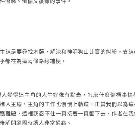
件溫馨、倒楣又複雜的事件。
主線是要尋找木牘，解決和神明狗山比賣的糾紛。支線
乎都在為這兩條路線鋪梗。
讓人覺得這主角的人生好像有點衰，怎麼什麼倒楣事情
進入主線，主角的工作也慢慢上軌道，正當我們以為這
臨難題，這裡我忍不住一頁接著一頁翻下去，作者在我
後解開謎團時讓人非常過癮。