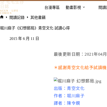
𓃠 宅宅生存
跳
日誌
台漫專區
動畫影視
閱讀
至
主
閱讀記錄
其他書籍
要
首
內
頁
堀川麻子《幻想郵局》青空文化 試讀心得
容
2015 年 6 月 11 日
最後更新日期：2021年04月
＊感謝青空文化給予試讀機
出版：青空文化
作者：堀川麻子
譯者：陳令嫻