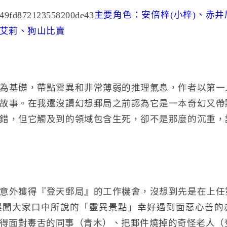
主要角色：安倍梓(小梓)、赤
艾莉、狗山比賣
為基礎，帶點靈異和非常薄弱的推理氣息，作者以第一
故事。在我還沒讀幻想郵局之前認為它是一本奇幻又帶
錯，但它觸及到的領域包含生死，卻不是那麼的沉重，
意外獲得『登天郵局』的工作機會，沒想到先是在上任
誤闖大家口中所說的「靈異景點」幸好遇到面惡心善的
得面對毒舌的同事（青木）、把郵件燒掉的奇怪老人（