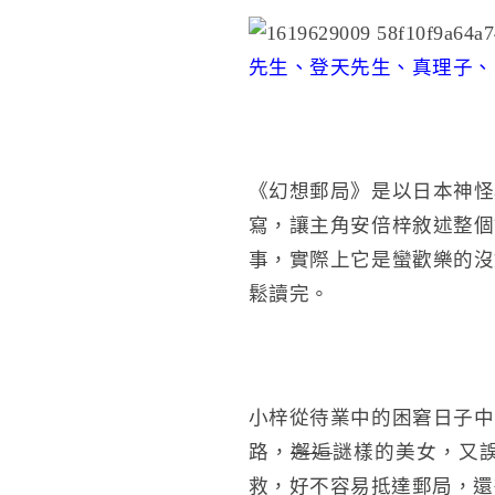
先生、登天先生、真理子、
《幻想郵局》是以日本神怪
寫，讓主角安倍梓敘述整個
事，實際上它是蠻歡樂的沒
鬆讀完。
小梓從待業中的困窘日子中
路，
邂逅
謎樣的美女，又
救，好不容易抵達郵局，還