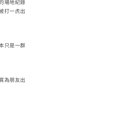
的場地紀錄
被打一虎出
本只是一群
賞為朋友出