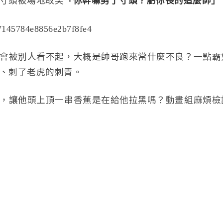
寸頭被場地取笑
「你幹嘛剪了寸頭？虧你長的這麼帥」
會被別人看不起，大概是帥哥跑來當什麼不良？一點霸
、刺了老虎的刺青。
，讓他頭上頂一串香蕉是在給他拉黑嗎？動畫組麻煩檢