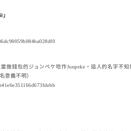
ail」
當做錢包的ジュンペケ唸作Junpeke，這人的名字不
名意義不明）