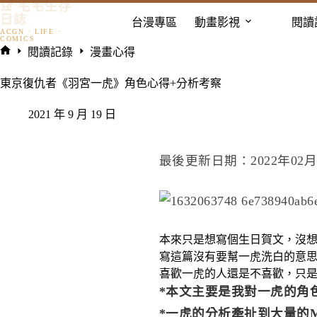
𓃠 宅宅生存
跳
日誌
台漫專區
動畫影視
閱讀
至
主
閱讀記錄
漫畫心得
要
首
內
頁
東京復仇者《羽宮一虎》角色心得+分析考察
容
2021 年 9 月 19 日
最後更新日期：2022年02月
本來只是想寫個生日賀文，沒
寫這篇沒有要幫一虎洗白的意
喜歡一虎的人還是不喜歡，只
*本文主要是我對一虎的角
*一虎的分析牽扯到大量的M