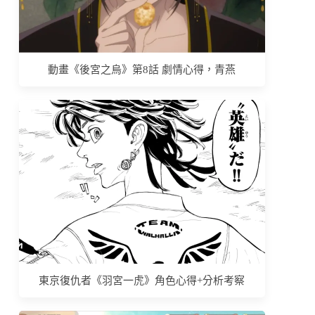
動畫《後宮之烏》第8話 劇情心得，青燕
東京復仇者《羽宮一虎》角色心得+分析考察