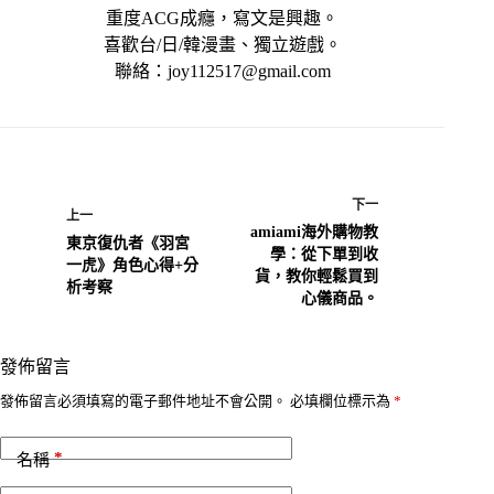
重度ACG成癮，寫文是興趣。
喜歡台/日/韓漫畫、獨立遊戲。
聯絡：joy112517@gmail.com
下一
上一
amiami海外購物教
東京復仇者《羽宮
學：從下單到收
一虎》角色心得+分
貨，教你輕鬆買到
析考察
心儀商品。
發佈留言
A
發佈留言必須填寫的電子郵件地址不會公開。
必填欄位標示為
*
l
t
*
e
名稱
r