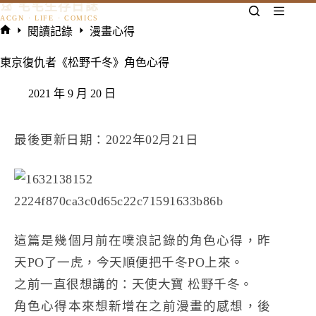
𓃠 宅宅生存日誌
跳
至
閱讀記錄
漫畫心得
主
首
要
頁
東京復仇者《松野千冬》角色心得
內
容
2021 年 9 月 20 日
最後更新日期：2022年02月21日
這篇是幾個月前在噗浪記錄的角色心得，昨
天PO了一虎，今天順便把千冬PO上來。
之前一直很想講的：天使大寶 松野千冬。
角色心得本來想新增在之前漫畫的感想，後