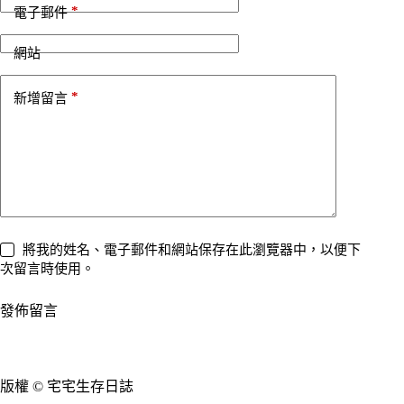
n
*
電子郵件
a
t
i
網站
v
e
*
新增留言
:
將我的姓名、電子郵件和網站保存在此瀏覽器中，以便下
次留言時使用。
發佈留言
版權 © 宅宅生存日誌