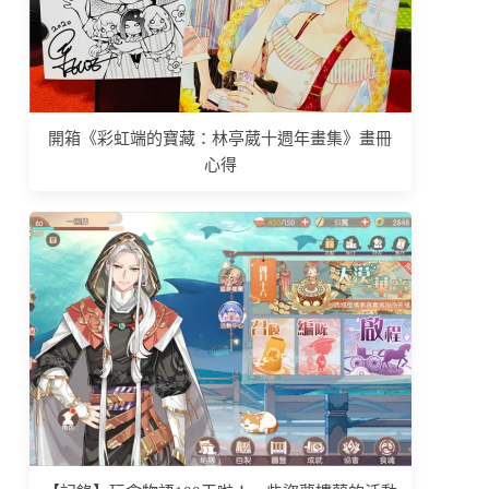
開箱《彩虹端的寶藏：林亭葳十週年畫集》畫冊
心得