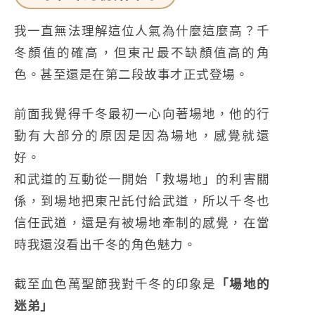
我一直無法理解這位人氣為什麼這麼高？千
冬顏值的確高，但東卍最不缺顏值高的角
色。甚至還是在第二段故事才正式登場。
前面我覺得千冬最初一心向著場地，他的行
動有大部分的原因是因為場地，感覺就還
好。
和武道的互動從一開始「救場地」的利害關
係，到場地把東卍託付給武道，所以千冬也
信任武道，還是有被場地牽制的感覺，在當
時我還沒看出千冬的角色魅力。
截至血色萬聖節我對千冬的印象是
「場地的
迷弟」