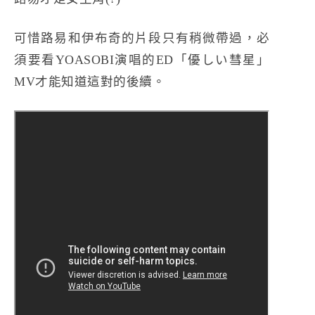
可惜路易和伊布奇的片段只有稍微帶過，必
須要看YOASOBI演唱的ED「優しい彗星」
MV才能知道這對的後續。