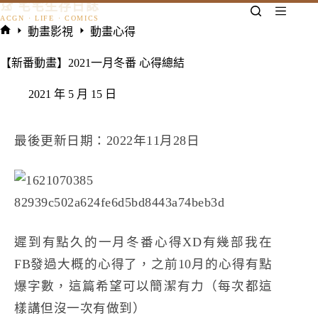
𓃠 宅宅生存日誌
跳
至
動畫影視
動畫心得
主
首
要
頁
【新番動畫】2021一月冬番 心得總結
內
容
2021 年 5 月 15 日
最後更新日期：2022年11月28日
遲到有點久的一月冬番心得XD有幾部我在
FB發過大概的心得了，之前10月的心得有點
爆字數，這篇希望可以簡潔有力（每次都這
樣講但沒一次有做到）