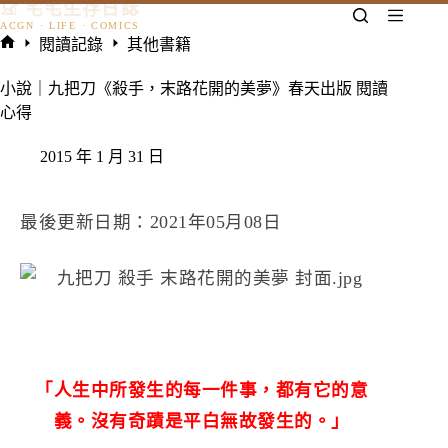
𓃠 宅宅生存日誌
跳
至
閱讀記錄
其他書籍
主
首
要
頁
小說｜九把刀《殺手，末路花開的美夢》春天出版 閱讀
內
心得
容
2015 年 1 月 31 日
最後更新日期：2021年05月08日
「
人生中所發生的每一件事，都有它的意
義。沒有奇蹟是平白無故發生的。
」