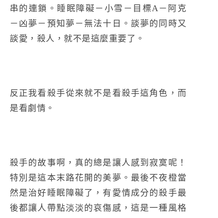
串的連鎖。睡眠障礙－小雪－目標A－阿克
－凶夢－預知夢－無法十日。談夢的同時又
談愛，殺人，就不是這麼重要了。
反正我看殺手從來就不是看殺手這角色，而
是看劇情。
殺手的故事啊，真的總是讓人感到寂寞呢！
特別是這本末路花開的美夢。最後不夜橙當
然是治好睡眠障礙了，有愛情成分的殺手最
後都讓人帶點淡淡的哀傷感，這是一種風格