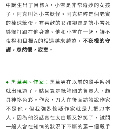
中誕生出了目標A，小雪是非常奇妙的女孩
子，阿克叫她小雪妖怪。阿克純粹是個老實
的棒球笨蛋，有喜歡的女孩卻還是讓小雪死
纏爛打跟在他身邊。他和小雪在一起，讓不
夜橙和目標A的相遇越來越遠，
不夜橙的守
護，忽然很，寂寞
。
● 黑草男、作家：
黑草男在以前的殺手系列
就出現過了，姑且算是紙箱國的負責人，頗
具神祕色彩。作家，刀大在後面訪談說作家
不是他，但我強烈懷疑作家就是九把刀本
人，因為他說話實在太白爛又好笑了，試問
一般人會在
知情
的狀況下不斷的罵一個殺手