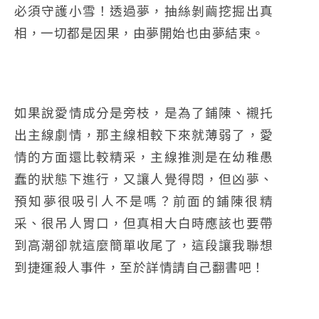
必須守護小雪！透過夢，抽絲剝繭挖掘出真
相，一切都是因果，由夢開始也由夢結束。
如果說愛情成分是旁枝，是為了鋪陳、襯托
出主線劇情，那主線相較下來就薄弱了，愛
情的方面還比較精采，主線推測是在幼稚愚
蠢的狀態下進行，又讓人覺得悶，但凶夢、
預知夢很吸引人不是嗎？前面的鋪陳很精
采、很吊人胃口，但真相大白時應該也要帶
到高潮卻就這麼簡單收尾了，這段讓我聯想
到捷運殺人事件，至於詳情請自己翻書吧！