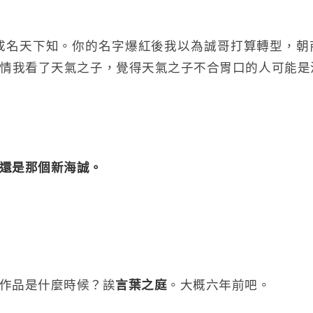
成名天下知。你的名字爆紅後我以為誠哥打算轉型，朝
情我看了天氣之子，覺得天氣之子不合胃口的人可能是
還是那個新海誠。
作品是什麼時候？誒
言葉之庭
。大概六年前吧。