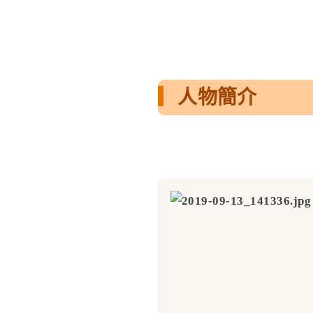
▎
人物簡介