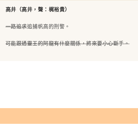
高井（高井，聲：梶裕貴）
一路追求
追捕帆高的刑警。
可能跟通靈王的阿龍有什麼關係，將來要小心斷手。