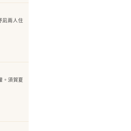
野凪兩人住
權。須賀夏