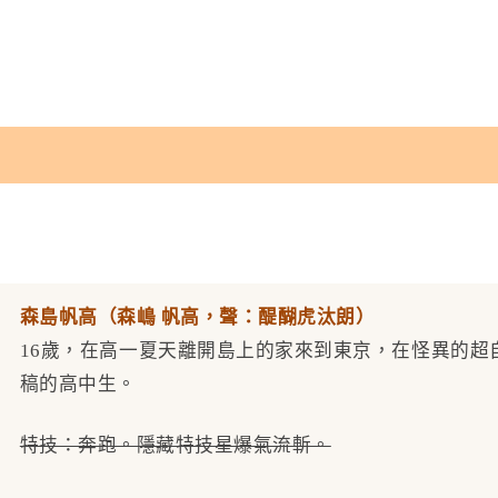
森島帆高（森嶋 帆高，聲：醍醐虎汰朗）
16歲，在高一夏天離開島上的家來到東京，在怪異的超
稿的高中生。
特技：奔跑。隱藏特技星爆氣流斬。