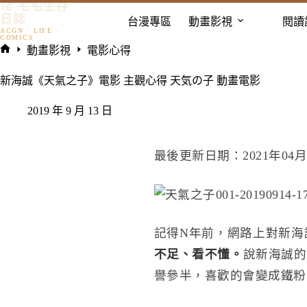
𓃠 宅宅生存
跳
日誌
台漫專區
動畫影視
閱讀
至
主
動畫影視
電影心得
要
首
內
頁
新海誠《天氣之子》電影 主觀心得 天気の子 動畫電影
容
2019 年 9 月 13 日
最後更新日期：2021年04月
記得N年前，網路上對新海
不足、看不懂。
說新海誠的
譽參半，喜歡的會變成鐵粉