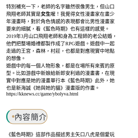
特別補充一下，老師的名字雖然很像男生，但山口
飛翔老師其實是
女生
喔！我覺得女性漫畫家在畫少
年漫畫時，對於角色情感的表現都會比男性漫畫家
要來的細膩，看《藍色時期》也有這樣的感覺。
2019年3月山口飛翔老師和身為工程師的老公結婚，
他們把整場婚禮都製作成了RPG遊戲。遊戲中一起
走過的王宮，森林，村莊，也都是對應現實中地點
的想像。
遊戲中的每一個人物形象，都是在場所有來賓的原
型。比如游戲中新娘給新郎安利過的漫畫書，在現
實中對應是她的漫畫單行本《藍色時期》此外，她
也是新海誠《她與她的貓》漫畫版的作畫。
https://kknews.cc/game/ybolyva.html
內容簡介
《藍色時期》這部作品描述男主矢口八虎是個愛玩