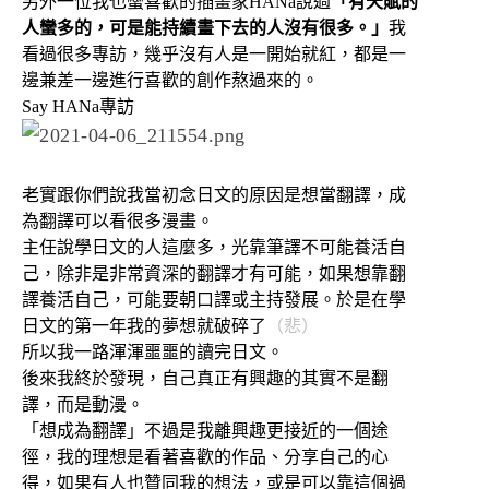
另外一位我也蠻喜歡的插畫家HANa說過
「有天賦的
人蠻多的，可是能持續畫下去的人沒有很多。」
我
看過很多專訪，幾乎沒有人是一開始就紅，都是一
邊兼差一邊進行喜歡的創作熬過來的。
Say HANa專訪
老實跟你們說我當初念日文的原因是想當翻譯，成
為翻譯可以看很多漫畫。
主任說學日文的人這麼多，光靠筆譯不可能養活自
己，除非是非常資深的翻譯才有可能，如果想靠翻
譯養活自己，可能要朝口譯或主持發展。於是在學
日文的第一年我的夢想就破碎了
（悲）
所以我一路渾渾噩噩的讀完日文。
後來我終於發現，自己真正有興趣的其實不是翻
譯，而是動漫。
「想成為翻譯」不過是我離興趣更接近的一個途
徑，我的理想是看著喜歡的作品、分享自己的心
得，如果有人也贊同我的想法，或是可以靠這個過