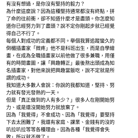
有沒有想過，是你沒有堅持的毅力？
為什麼這麼說？因為這種堅持通常都沒有終點，拼
了命的往前衝，卻不知道什麼才是盡頭。你怎麼知
道你已經努力到了盡頭？說不定你剛起步就已經覺
得自己不行了。
每個人對成功的定義都不同。舉個我算追蹤蠻久的
倒楣插畫家「微疼」他不是科班出生，而是自學繪
畫，在成為全職插畫家以前他做了很多兼職，用僅
有的時間畫圖，讓「興趣轉正」最後熬出頭成為知
名插畫家，對他來說把興趣當飯吃，說不定就是所
謂的成功。
我知道大多數人會說：你說的我都知道，堅持、努
力就有發光發熱的一天。
但是「真正做到的人有多少？」很多人在剛開始努
力、或是還沒開始努力就放棄了。
因為「我覺得」不會成功、因為「我覺得」要堅持
下去太困難了，我還有家庭、課業、金錢有的沒的
叭拉叭拉等等各種理由，因為各種「我覺得會失
敗」所以就不做了。