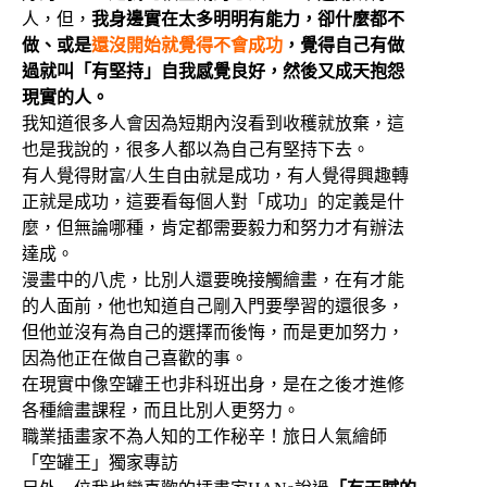
人，但，
我身邊實在太多明明有能力，卻什麼都不
做、或是
還沒開始就覺得不會成功
，覺得自己有做
過就叫「有堅持」自我感覺良好，然後又成天抱怨
現實的人。
我知道很多人會因為短期內沒看到收穫就放棄，這
也是我說的，很多人都以為自己有堅持下去。
有人覺得財富/人生自由就是成功，有人覺得興趣轉
正就是成功，這要看每個人對「成功」的定義是什
麼，但無論哪種，肯定都需要毅力和努力才有辦法
達成。
漫畫中的八虎，比別人還要晚接觸繪畫，在有才能
的人面前，他也知道自己剛入門要學習的還很多，
但他並沒有為自己的選擇而後悔，而是更加努力，
因為他正在做自己喜歡的事。
在現實中像空罐王也非科班出身，是在之後才進修
各種繪畫課程，而且比別人更努力。
職業插畫家不為人知的工作秘辛！旅日人氣繪師
「空罐王」獨家專訪