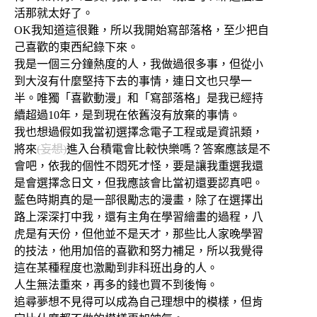
活那就太好了。
OK我知道這很難，所以我開始寫部落格，至少把自
己喜歡的東西紀錄下來。
我是一個三分鐘熱度的人，我做過很多事，但從小
到大沒有什麼堅持下去的事情，連日文也只學一
半。唯獨「喜歡動漫」和「寫部落格」是我已經持
續超過10年，是到現在依舊沒有放棄的事情。
我也想過假如我當初選擇念電子工程或是資訊類，
將來
(妄想)
進入台積電會比較快樂嗎？答案應該是不
會吧，依我的個性不悶死才怪，要是讓我重選我還
是會選擇念日文，但我應該會比當初還要認真吧。
藍色時期真的是一部很勵志的漫畫，除了在選擇出
路上深深打中我，還有主角在學習繪畫的過程，八
虎是有天份，但他並不是天才，那些比人家晚學習
的技法，他用加倍的喜歡和努力補足，所以我覺得
這在某種程度也激勵到非科班出身的人。
人生無法重來，再多的錢也買不到後悔。
追尋夢想不見得可以成為自己理想中的模樣，但肯