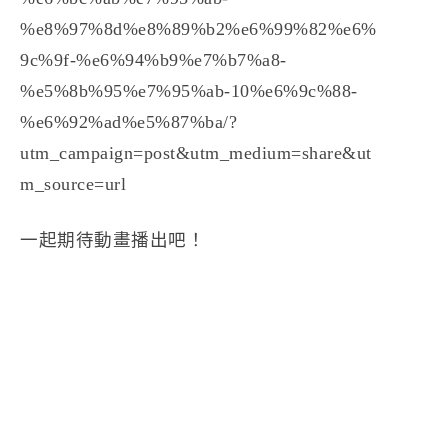
%e8%97%8d%e8%89%b2%e6%99%82%e6%
9c%9f-%e6%94%b9%e7%b7%a8-
%e5%8b%95%e7%95%ab-10%e6%9c%88-
%e6%92%ad%e5%87%ba/?
utm_campaign=post&utm_medium=share&ut
m_source=url
一起期待動畫播出吧！