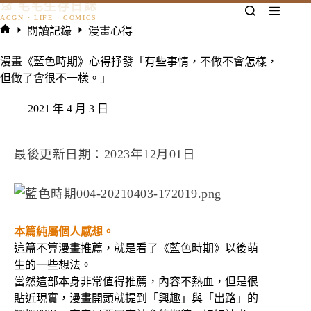
𓃠 宅宅生存日誌
跳
至
閱讀記錄
漫畫心得
主
首
要
頁
漫畫《藍色時期》心得抒發「有些事情，不做不會怎樣，
內
但做了會很不一樣。」
容
2021 年 4 月 3 日
最後更新日期：2023年12月01日
本篇純屬個人感想。
這篇不算漫畫推薦，就是看了《藍色時期》以後萌
生的一些想法。
當然這部本身非常值得推薦，內容不熱血，但是很
貼近現實，漫畫開頭就提到「興趣」與「出路」的