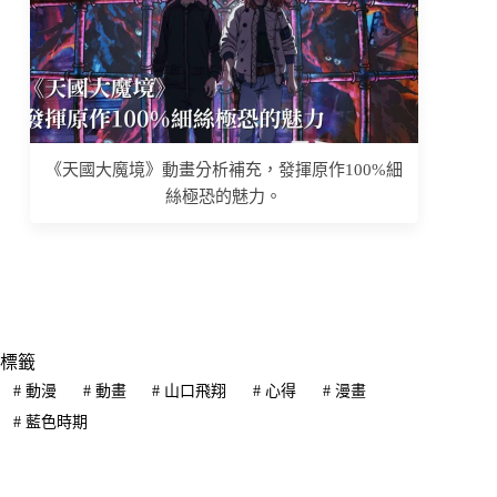
《天國大魔境》動畫分析補充，發揮原作100%細
絲極恐的魅力。
標籤
#
動漫
#
動畫
#
山口飛翔
#
心得
#
漫畫
#
藍色時期