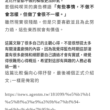
定比什麼都不做的模樣更加帥氣。
套個純喫茶的廣告標語
「有些事情，不做不
會怎樣，但做了會很不一樣。」
雖然現實很殘酷，但是只要喜歡並且為此努
力過，這些東西就會有價值。
這篇文聊了很多自己的主觀心得，不是很想提太多
有關漫畫劇情的內容，因為我覺得藍色時期這部漫
畫有很多劇情和細節要自己讀過才會有實感，總覺
得很難用心得概括，希望對這部有興趣的人務必看
過一遍。
這篇比較偏向心得抒發，最後補個正式介紹
文↓一樣是俺寫的
https://news.agentm.tw/181099/%e5%b1%b1
%e5%8f%a3%e9%a3%9b%e7%bf%94-
%e6%bc%ab%e7%95%ab-