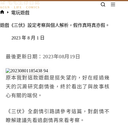
𓃠 宅宅生存日誌
跳
至
電玩遊戲
主
首
要
頁
遊戲《三伏》設定考察與個人解析，假作真時真亦假。
內
容
2023 年 8 月 1 日
最後更新日期：2023年08月19日
原本我對這款遊戲是挺失望的，好在經過幾
天的沉澱研究劇情後，終於看出了與故事核
心有關的端倪。
《三伏》全劇情引路請參考
這篇
，對劇情不
瞭解建議先看過劇情再來看考察。