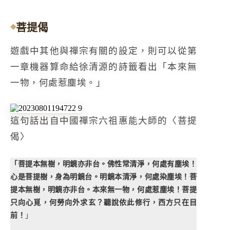
菩提偈
遊戲中其他與禪宗有關的設定，則可以從第
一章機器算命給徐清源的詩籤看出「本來無
一物，何處惹塵埃。」
這句話出自中國禪宗六祖惠能大師的〈菩提
偈〉
「菩提本無樹，明鏡亦非台。佛性常清淨，何處有塵埃！
心是菩提樹，身為明鏡台。明鏡本清淨，何處染塵埃！菩
提本無樹，明鏡亦非台。本來無一物，何處惹塵埃！菩提
只向心覓，何勞向外求玄？聽說依此修行，西方只在目
前！
」