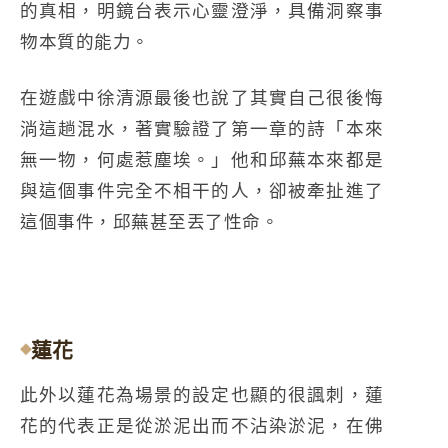
的真相，明鏡台表示心靈澄淨，具備洞察事
物本質的能力。
在遊戲中徐清源最後也說了其實自己很後悔
淌這趟混水，著實驗證了第一章的詩「本來
無一物，何處惹塵埃。」他和邱蕪本來都是
與這個事件完全不相干的人，卻被牽扯進了
這個事件，邱蕪甚至丟了性命。
蓮花
此外以蓮花為場景的設定也顯的很諷刺，蓮
花的代表正是從淤泥出而不沾染淤泥，在佛