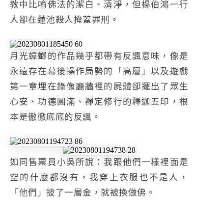
教中比喻佛法的潔白、清淨，但楊伯鴻一行
人卻在蓮池殺人掩蓋罪刑。
月光蟑螂的作品幾乎都帶有反諷意味，像是
永遠存在幕後操作局勢的「高層」以及遊戲
第一章埋在錄像廳牆裡的屍體卻擺出了眾生
心安、功德圓滿、禪定修行的釋迦五印，根
本是徹徹底底的反諷。
如同售票員小吳所說：我跟他們一樣裡面是
空的什麼都沒有，我穿上衣服也不是人，
「他們」披了一層金，就被換做佛。