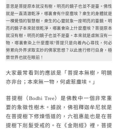
意思是菩提原本就沒有樹，明亮的鏡子也並不是臺。佛性
就是一直清澈乾淨，哪裏會有什麼塵埃？衆生的身體就是
一棵覺悟的智慧樹，衆生的心靈就象一座明亮的臺鏡。明
亮的鏡子本來就很乾淨，哪裏會染上什麼塵埃？菩提原本
就沒有樹，明亮的鏡子也並不是臺。本來就是虛無沒有一
物，哪裏會染上什麼塵埃?菩提只是向着內心尋找，何必
勞累向外界求取玄妙的佛家思想？以此進行修行自身，極
樂世界也就在眼前！
大家最常看到的應該是「菩提本無樹，明鏡
亦非台；本來無一物，何處惹塵埃。」
菩提樹（Bodhi Tree）是佛教中一個非常重
要的象徵性樹木。據說，佛祖釋迦牟尼就是
在菩提樹下修煉悟道的，六祖惠能也是在菩
提樹下削髮受戒的。在《金剛經》裡，菩提