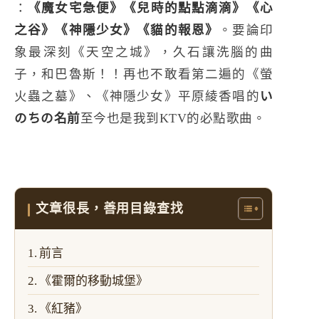
：
《魔女宅急便》《兒時的點點滴滴》《心
之谷》《神隱少女》《貓的報恩》
。要論印
象最深刻《天空之城》，久石讓洗腦的曲
子，和巴魯斯！！再也不敢看第二遍的《螢
火蟲之墓》、《神隱少女》平原綾香唱的
い
のちの名前
至今也是我到KTV的必點歌曲。
文章很長，善用目錄查找
前言
《霍爾的移動城堡》
《紅豬》