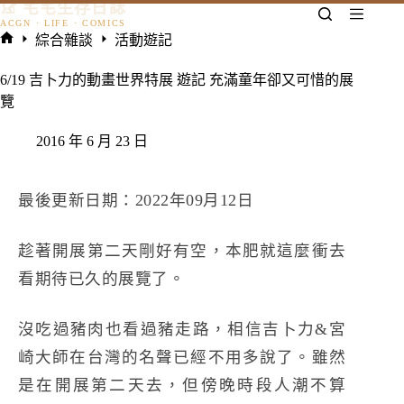
𓃠 宅宅生存日誌
跳
至
綜合雜談
活動遊記
主
首
要
頁
6/19 吉卜力的動畫世界特展 遊記 充滿童年卻又可惜的展
內
覽
容
2016 年 6 月 23 日
最後更新日期：2022年09月12日
趁著開展第二天剛好有空，本肥就這麼衝去
看期待已久的展覽了。
沒吃過豬肉也看過豬走路，相信吉卜力&宮
崎大師在台灣的名聲已經不用多說了。雖然
是在開展第二天去，但傍晚時段人潮不算