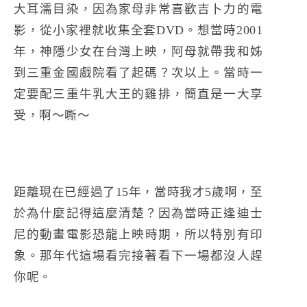
大耳濡目染，因為家母非常喜歡吉卜力的電
影，從小家裡就收集全套DVD。想當時2001
年，神隱少女在台灣上映，阿母就帶我和姊
到三重金國戲院看了起碼？次以上。當時一
定要配三重牛乳大王的雞排，簡直是一大享
受，啊～嘶～
距離現在已經過了15年，當時我才5歲啊，至
於為什麼記得這麼清楚？因為當時正逢迪士
尼的動畫電影
恐龍
上映時期，所以特別有印
象。那年代這場看完接著看下一場都沒人趕
你呢。