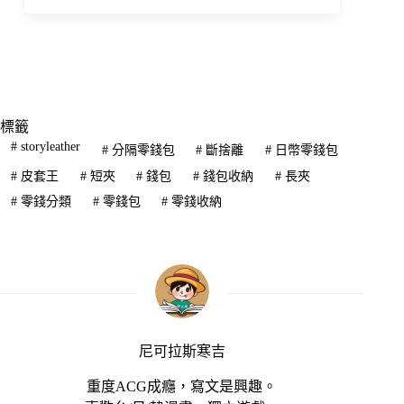
標籤
#
storyleather
#
分隔零錢包
#
斷捨離
#
日幣零錢包
#
皮套王
#
短夾
#
錢包
#
錢包收納
#
長夾
#
零錢分類
#
零錢包
#
零錢收納
尼可拉斯寒吉
重度ACG成癮，寫文是興趣。