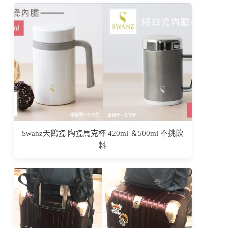
Swanz天鵝瓷 陶瓷馬克杯 420ml ＆500ml 不挑飲
料