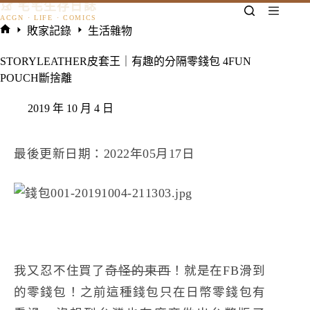
𓃠 宅宅生存日誌
跳
至
敗家記錄
生活雜物
主
首
要
頁
STORYLEATHER皮套王｜有趣的分隔零錢包 4FUN
內
POUCH斷捨離
容
2019 年 10 月 4 日
最後更新日期：2022年05月17日
我又忍不住買了
奇怪的東西
！就是在FB滑到
的零錢包！之前這種錢包只在日幣零錢包有