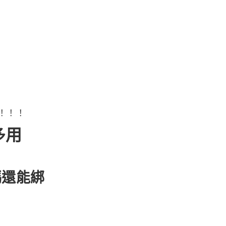
！！！
多用
碼還能綁