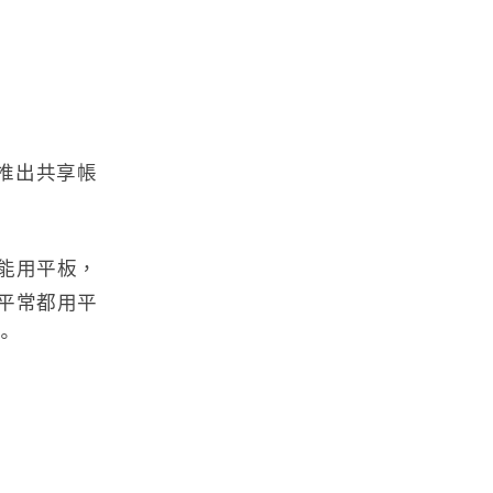
樣推出共享帳
能用平板，
平常都用平
。