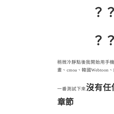
？
？
稍微冷靜點後我開始用手機＆
畫、cmoa、韓國Webtoo
沒有任何
一番測試下來
章節