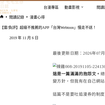
𓃠 宅宅生存
跳
日誌
台漫專區
動畫影視
閱讀
至
主
閱讀記錄
漫畫心得
要
首
內
頁
【雷/負評】超級不推薦的APP「台灣Webtoon」慢走不送！
容
2019 年 11 月 6 日
最後更新日期：2026年07月
這是一篇滿滿的抱怨文。
總
變方針，但我有在自己網站抱
這篇不是要吐追漫券的制度