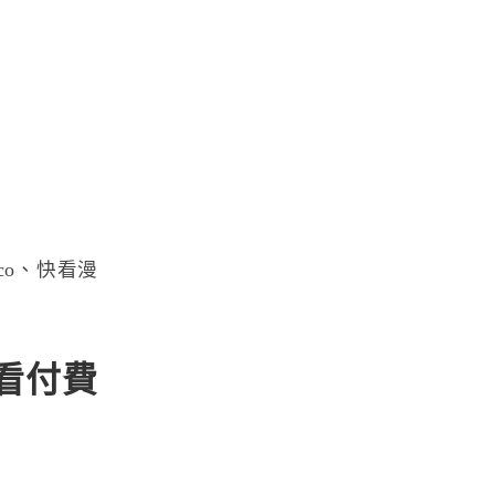
co、快看漫
看付費