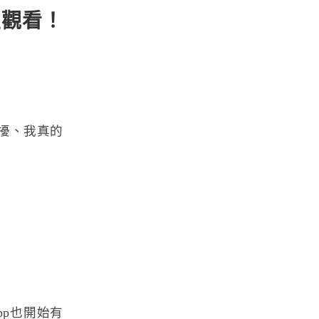
置觀看！
擾、我真的
p也開始有