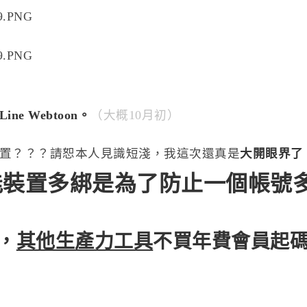
e Webtoon。
（大概10月初）
置？？？請恕本人見識短淺，我這次還真是
大開眼界了
能裝置多綁是為了防止一個帳號
，
其他生產力工具
不買年費會員
起