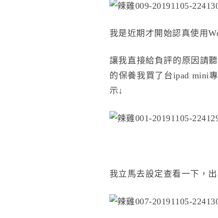
我是近期才開始認真使用We
讓我直接給負評的原因請聽
的保養我買了台
ipad mini
專
示↓
我立馬去設定查看一下，出