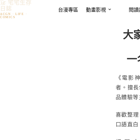
𓃠 宅宅生存
跳
日誌
台漫專區
動畫影視
閱讀
至
主
要
大
內
容
一
《電影神
者。擅長
品體驗等
喜歡整理
口語直白