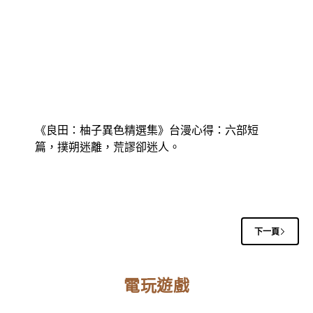
《良田：柚子異色精選集》台漫心得：六部短
篇，撲朔迷離，荒謬卻迷人。
下一頁
電玩遊戲