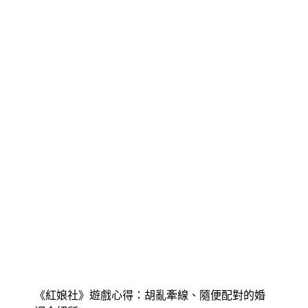
《紅娘社》遊戲心得：胡亂牽線、隨便配對的婚