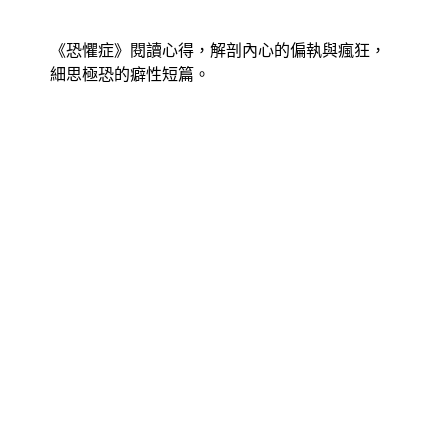
《恐懼症》閱讀心得，解剖內心的偏執與瘋狂，
細思極恐的癖性短篇。