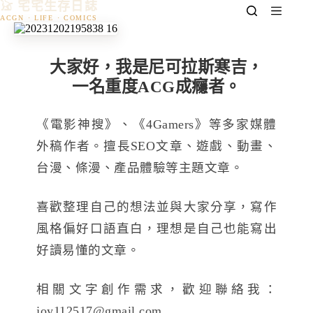
𓃠 宅宅生存日誌
跳
至
主
要
大家好，我是尼可拉斯寒吉，
內
一名重度ACG成癮者。
容
《電影神搜》、《4Gamers》等多家媒體
外稿作者。擅長SEO文章、遊戲、動畫、
台漫、條漫、產品體驗等主題文章。
喜歡整理自己的想法並與大家分享，寫作
風格偏好口語直白，理想是自己也能寫出
好讀易懂的文章。
相關文字創作需求，歡迎聯絡我：
joy112517@gmail.com