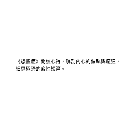
《恐懼症》閱讀心得，解剖內心的偏執與瘋狂，
細思極恐的癖性短篇。