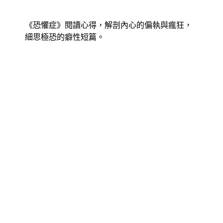
《恐懼症》閱讀心得，解剖內心的偏執與瘋狂，
細思極恐的癖性短篇。