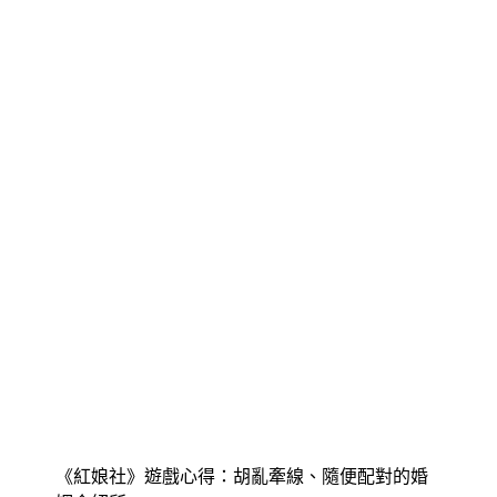
《紅娘社》遊戲心得：胡亂牽線、隨便配對的婚