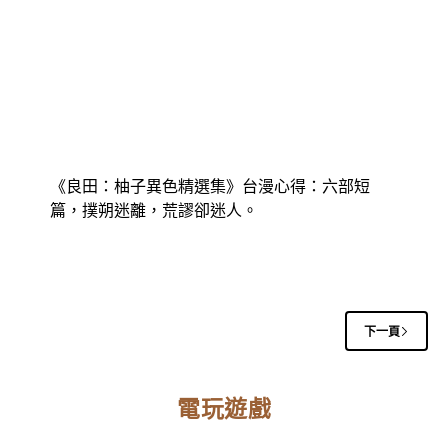
《良田：柚子異色精選集》台漫心得：六部短
篇，撲朔迷離，荒謬卻迷人。
下一頁
電玩遊戲