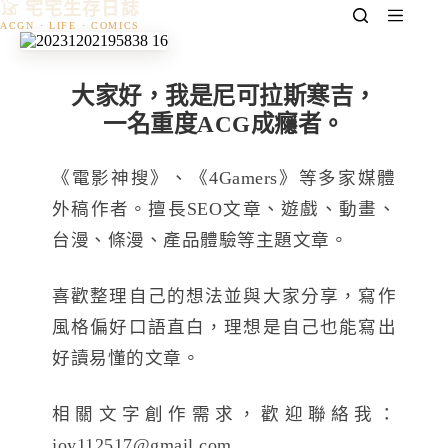
𓃠 宅宅生存日誌
跳
至
主
要
大家好，我是尼可拉斯寒吉，
內
一名重度ACG成癮者。
容
《電影神搜》、《4Gamers》等多家媒體
外稿作者。擅長SEO文章、遊戲、動畫、
台漫、條漫、產品體驗等主題文章。
喜歡整理自己的想法並與大家分享，寫作
風格偏好口語直白，理想是自己也能寫出
好讀易懂的文章。
相關文字創作需求，歡迎聯絡我：
joy112517@gmail.com