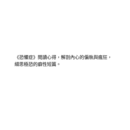
《恐懼症》閱讀心得，解剖內心的偏執與瘋狂，
細思極恐的癖性短篇。