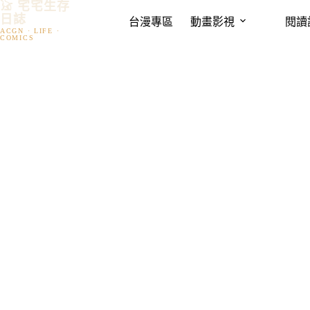
𓃠 宅宅生存
跳
日誌
台漫專區
動畫影視
閱讀
至
主
要
內
容